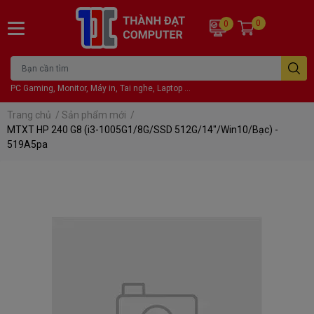
0
0
PC Gaming, Monitor, Máy in, Tai nghe, Laptop ...
Trang chủ
/
Sản phẩm mới
/
MTXT HP 240 G8 (i3-1005G1/8G/SSD 512G/14"/Win10/Bạc) -
519A5pa