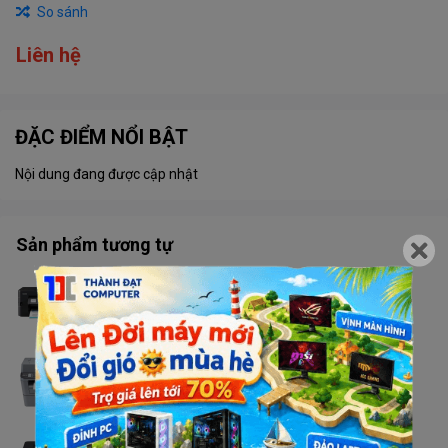
So sánh
Liên hệ
ĐẶC ĐIỂM NỔI BẬT
Nội dung đang được cập nhật
Sản phẩm tương tự
Máy in Brother MFC - T920DW
Liên hệ
Máy in Brother MFC - 2701DW
Liên hệ
Máy in Brother HL - L2366DW