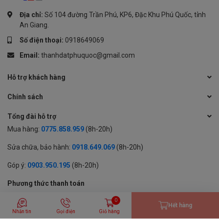
Địa chỉ:
Số 104 đường Trần Phú, KP6, Đặc Khu Phú Quốc, tỉnh
An Giang.
Số điện thoại:
0918649069
Email:
thanhdatphuquoc@gmail.com
Hỗ trợ khách hàng
Chính sách
Tổng đài hỗ trợ
Mua hàng:
0775.858.959
(8h-20h)
Sửa chữa, bảo hành:
0918.649.069
(8h-20h)
Góp ý:
0903.950.195
(8h-20h)
Phương thức thanh toán
0
Hết hàng
Nhắn tin
Gọi điện
Giỏ hàng