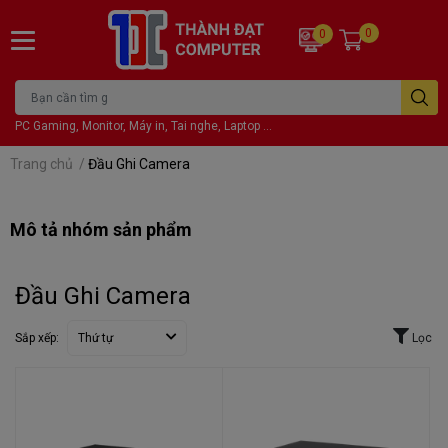
0
0
PC Gaming, Monitor, Máy in, Tai nghe, Laptop ...
Trang chủ
/
Đầu Ghi Camera
Mô tả nhóm sản phẩm
Đầu Ghi Camera
Sắp xếp:
Thứ tự
Lọc