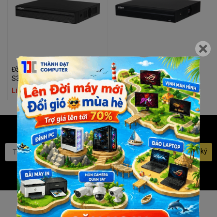
Đầu ghi Dahua NVR 1104HS-
Đầu ghi Dahua NVR 4116HS-
S3/H
4KS3
Liên hệ
Liên hệ
Bạn muốn nhận khuyến mãi
đặc biệt? Đăng ký ngay.
Đăng ký