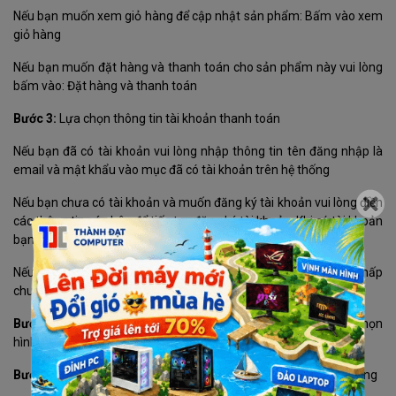
Nếu bạn muốn xem giỏ hàng để cập nhật sản phẩm: Bấm vào xem
giỏ hàng
Nếu bạn muốn đặt hàng và thanh toán cho sản phẩm này vui lòng
bấm vào: Đặt hàng và thanh toán
Bước 3:
Lựa chọn thông tin tài khoản thanh toán
Nếu bạn đã có tài khoản vui lòng nhập thông tin tên đăng nhập là
email và mật khẩu vào mục đã có tài khoản trên hệ thống
Nếu bạn chưa có tài khoản và muốn đăng ký tài khoản vui lòng điền
các thông tin cá nhân để tiếp tục đăng ký tài khoản. Khi có tài khoản
bạn sẽ dễ dàng theo dõi được đơn hàng của mình
Nếu bạn muốn mua hàng mà không cần tài khoản vui lòng nhấp
chuột vào mục đặt hàng không cần tài khoản
Bước 4:
Điền các thông tin của bạn để nhận đơn hàng, lựa chọn
hình thức thanh toán và vận chuyển cho đơn hàng của mình
Bước 5:
Xem lại thông tin đặt hàng, điền chú thích và gửi đơn hàng