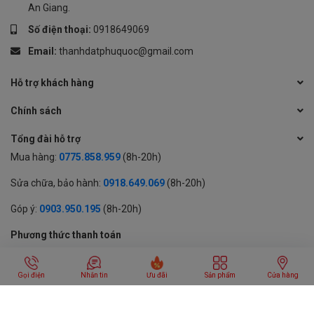
An Giang.
Số điện thoại:
0918649069
Email:
thanhdatphuquoc@gmail.com
Hỗ trợ khách hàng
Chính sách
Tổng đài hỗ trợ
Mua hàng:
0775.858.959
(8h-20h)
Sửa chữa, bảo hành:
0918.649.069
(8h-20h)
Góp ý:
0903.950.195
(8h-20h)
Phương thức thanh toán
Gọi điện
Nhắn tin
Ưu đãi
Sản phẩm
Cửa hàng
© 2024 BẢN QUYỀN THUỘC VỀ CÔNG TY TNHH MỘT THÀNH VIÊN