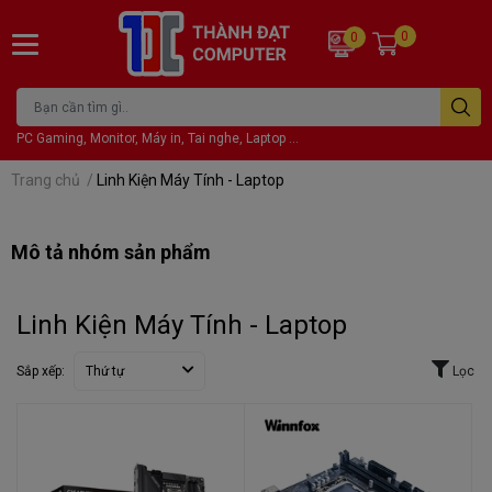
0
0
PC Gaming, Monitor, Máy in, Tai nghe, Laptop ...
Trang chủ
/
Linh Kiện Máy Tính - Laptop
Mô tả nhóm sản phẩm
Linh Kiện Máy Tính - Laptop
Sắp xếp:
Thứ tự
Lọc