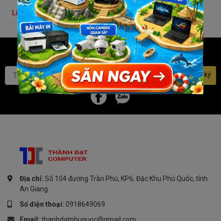
Liên hệ
Bạn muốn nhận khuyến mãi
đặc biệt? Đăng ký ngay.
Đăng ký
Địa chỉ:
Số 104 đường Trần Phú, KP6, Đặc Khu Phú Quốc, tỉnh
An Giang.
Số điện thoại:
0918649069
Email:
thanhdatphuquoc@gmail.com