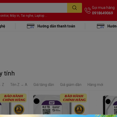
Gọi mua hàng
0918649069
itor, Máy in, Tai nghe, Laptop ...
ghệ
Hướng dẫn thanh toán
Hướng
 tính
→ Z
Tên Z → A
Giá tăng dần
Giá giảm dần
Hàng mới