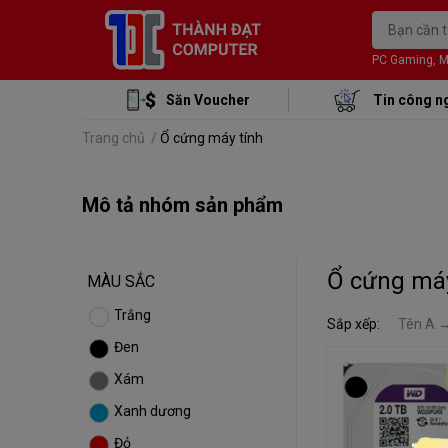
PC Gaming, Mon
Săn Voucher
Tin công n
Trang chủ
/
Ổ cứng máy tính
Mô tả nhóm sản phẩm
Ổ cứng máy
MÀU SẮC
Trắng
Sắp xếp:
Tên A 
Đen
Xám
Xanh dương
Đỏ