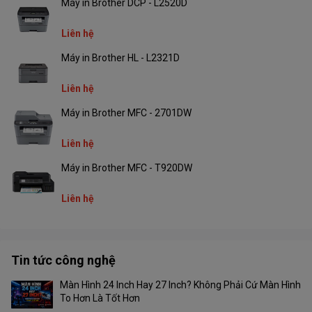
Máy in Brother DCP - L2520D
Liên hệ
Máy in Brother HL - L2321D
Liên hệ
Máy in Brother MFC - 2701DW
Liên hệ
Máy in Brother MFC - T920DW
Liên hệ
Tin tức công nghệ
Màn Hình 24 Inch Hay 27 Inch? Không Phải Cứ Màn Hình
To Hơn Là Tốt Hơn
Kết nối thông minh