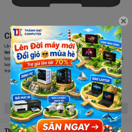
Chất lượng bản in tốt
Là sản phẩm đến từ công ty điện tử hàng đầu Nhật Bản,
máy in
laser đen trắng Brother HL-L2366DW
được khẳng định chất
lượng vượt trội. Các bản in của chiếc máy in laser này đều có chất
lượng cực tốt, đường nét rõ ràng sắc nét giúp bạn hoàn hảo hơn
trong mắt khách hàng, cấp trên,...
Xem thêm
Thông số kỹ thuật