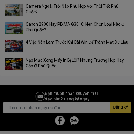
Camera Ngoài Trời Nào Phù Hợp Với Thời Tiết Phú
Bạn sẽ phải ấn tượng với khả năng kết nối của cỗ máy này đó.
Quốc?
Không chỉ được kết nối qua USB, cổng mạng LAN với máy tính một
cách thông thường.
Máy in laser đen trắng Brother HL-
Canon 2900 Hay PIXMA G3010: Nên Chọn Loại Nào Ở
L2366DW
còn cho phép kết nối Wifi tiện dụng giúp bạn sễ dàng
Phú Quốc?
thao tác với nhiều thiết bị điện tử khác nhau như điện thoại, máy
tính bảng,,... giúp việc in ấn trở nên nhanh chóng và dễ dàng hơn.
4 Việc Nên Làm Trước Khi Cài Win Để Tránh Mất Dữ Liệu
Nạp Mực Xong Máy In Bị Lỗi? Những Trường Hợp Hay
Gặp Ở Phú Quốc
Bạn muốn nhận khuyến mãi
đặc biệt? Đăng ký ngay.
Đăng ký