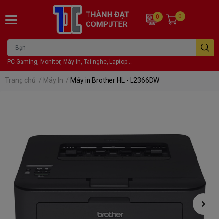
0
0
PC Gaming, Monitor, Máy in, Tai nghe, Laptop ...
Trang chủ
/
Máy In
/
Máy in Brother HL - L2366DW