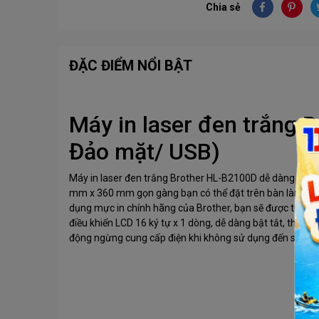
Chia sẻ
ĐẶC ĐIỂM NỔI BẬT
Máy in laser đen trắng 
Đảo mặt/ USB)
Máy in laser đen trắng Brother HL-B2100D dễ dàng sử d
mm x 360 mm gọn gàng bạn có thể đặt trên bàn làm việc 
dụng mực in chính hãng của Brother, bạn sẽ được trải ng
điều khiển LCD 16 ký tự x 1 dòng, dễ dàng bật tắt, thời g
động ngừng cung cấp điện khi không sử dụng đến sản p