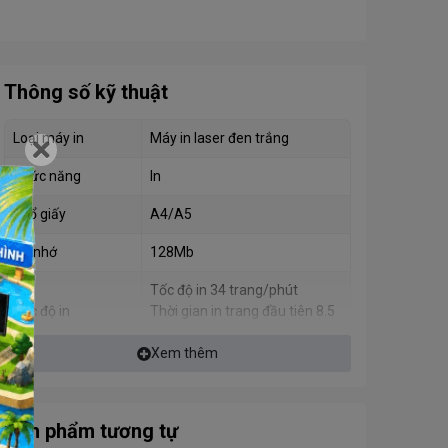
Thông số kỹ thuật
Loại máy in
Máy in laser đen trắng
Chức năng
In
Khổ giấy
A4/A5
Bộ nhớ
128Mb
Tốc độ in 34 trang/phút
Tốc độ in
Thời gian in trang đầu tiên 8.5
giây
Xem thêm
In đảo mặt
Có
ADF
Không
Sản phẩm tương tự
Độ phân giải in 1200 x 1200