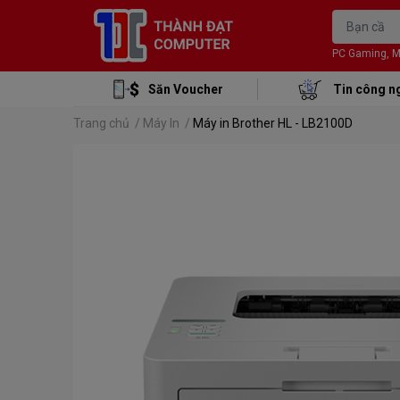
PC Gaming, Mon
Săn Voucher
Tin công n
Trang chủ
/
Máy In
/
Máy in Brother HL - LB2100D