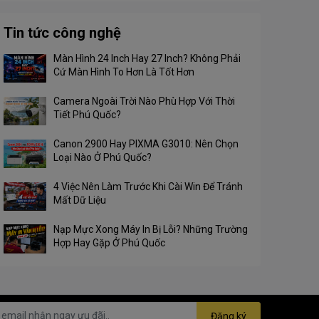
Tin tức công nghệ
Màn Hình 24 Inch Hay 27 Inch? Không Phải
Cứ Màn Hình To Hơn Là Tốt Hơn
Camera Ngoài Trời Nào Phù Hợp Với Thời
Tiết Phú Quốc?
Canon 2900 Hay PIXMA G3010: Nên Chọn
Loại Nào Ở Phú Quốc?
4 Việc Nên Làm Trước Khi Cài Win Để Tránh
Mất Dữ Liệu
Nạp Mực Xong Máy In Bị Lỗi? Những Trường
Hợp Hay Gặp Ở Phú Quốc
Đăng ký