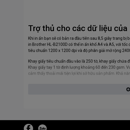
Trợ thủ cho các dữ liệu của
Khi in ấn bạn sẽ có bản ra đầu tiên sau 8,5 giây trang b
in Brother HL-B2100D có thể in ấn khổ A4 và A5, với tốc 
tiêu chuẩn 1200 x 1200 dpi và độ phân giải mở rộng 2400
Khay giấy tiêu chuẩn đầu vào là 250 tờ, khay giấy chứa 
Khay giấy tay 1 tờ định lượng khoảng 60 đến 230 gsm. Với
cảm thấy thoải mái tiện lợi khi sở hữu sản phẩm. Khả năn
Kết nối dễ dàng qua cổng U
nhau
Kết nối dễ dàng với máy in qua cổng USB thông dụng cho 
hành như Windows Server 2008/7; 2012/8/8.1/10; 2016, 
Thống số kỹ Thuật