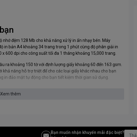
 bạn
ị bộ nhớ đệm 128 Mb cho khả năng xử lý in ấn nhạy bén. Máy
độ in bản A4 khoảng 34 trang trong 1 phút cùng độ phân giải in
 x 600 dpi cho công suất tối đa 1 tháng khoảng 15,000 trang.
đầu ra khoảng 150 tờ với định lượng giấy khoảng 60 đến 163 gsm.
 khả năng hỗ trợ triệt để cho các loại giấy khác nhau cho bạn
g in đảo mặt tự động cho bạn tiết kiệm thời gian sử dụng.
SB với các hệ điều hành khác
Xem thêm
bạn kết nối với máy tính dễ dàng, máy tính sử dụng các hệ điều
Mac OS X 10.10.5, 10.11.X, 10.12.X, Linux
Bạn muốn nhận khuyến mãi đặc biệt?