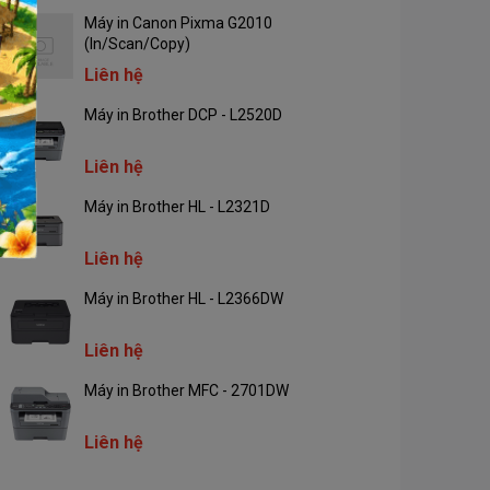
dpi
Máy in Canon Pixma G2010
Độ phân giải
(In/Scan/Copy)
Độ phân giải mở rộng 2400 x
600 dpi
Liên hệ
Cổng giao tiếp
USB
Máy in Brother DCP - L2520D
Hộp mực (TN-B027): 2,600
Liên hệ
trang
Dùng mực
Trống từ (DR-B027): 12,000
Máy in Brother HL - L2321D
trang
Liên hệ
Máy in Brother HL - L2366DW
Liên hệ
Máy in Brother MFC - 2701DW
Liên hệ