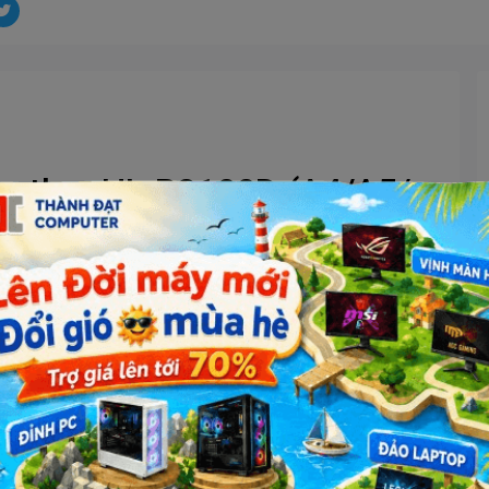
Brother HL-B2100D (A4/A5/
ụng cho các doanh nghiệp vừa và nhỏ, kích thước 183 mm x 356
với cân nặng 7,5 kg. Sản phẩm in ấn đen trắng chất lượng khi sử
hiệm các bản in chất lượng, rõ nét. Dễ dàng sử dụng với bảng
ian khởi động máy nhanh gọn, tiết kiệm điện năng khi sử dụng, tự
hẩm.