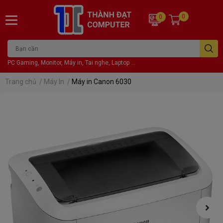
0
0
PC Gaming, Monitor, Máy in, Tai nghe, Laptop ...
Trang chủ
/
Máy In
/
Máy in Canon 6030