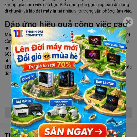
không gian làm việc của bạn. Kiểu dáng nhỏ gọn giúp bạn dễ dàng
di chuyển và lắp đặt
máy in
tại nhiều vị trí trong văn phòng làm việc.
Đáp ứng hiệu quả công việc cao
Máy in laser Canon
này có tốc độ hoạt động lên tới 18 trang/phút
cùng tổng công suất tối đa 5.000 trang/tháng, đáp ứng được hiệu
quả công việc cường độ cao của văn phòng bạn. Với độ phân giải
600 x 600 dpi sẽ in ra những trang tài liệu có rõ nét, không bị mờ
nhòe chữ. Chất lượng bản in cho ra từ
máy in laser Canon
LBP6030
dễ nhìn, rõ nét giúp bạn tự tin khi đưa bản thảo tới đối tác,
đồng nghiệp.
Xem thêm
Thông số kỹ thuật