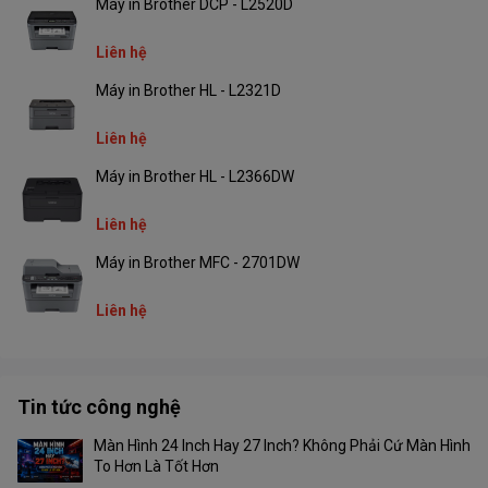
Máy in Brother DCP - L2520D
Mô tả khác
lượng 80g/m2)/Khay đỡ bản in 100
nóng các bộ phận nhanh hơn và tiêu hao ít năng lượng so với thiết
tờ (giấy ra úp mặt xuống)
kế cuộn sấy truyền thống, vì vậy sẽ làm nóng máy nhanh hơn và
Liên hệ
nhanh chóng thực hiện bản in đầu tiên.
Kích thước
365 mm x 250 mm x 190 mm
Máy in Brother HL - L2321D
Trọng lượng
5 kg
Liên hệ
Xuất xứ
Chính hãng
Máy in Brother HL - L2366DW
Liên hệ
Máy in Brother MFC - 2701DW
Liên hệ
Tin tức công nghệ
Màn Hình 24 Inch Hay 27 Inch? Không Phải Cứ Màn Hình
To Hơn Là Tốt Hơn