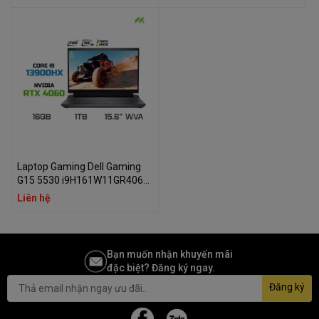
Laptop Gaming Dell Gaming
G15 5530 i9H161W11GR4060
(i9-13900HX, RTX 4060 8GB,
Liên hệ
RAM 16GB DDR5, SSD 1TB,
15.6 Inch WVA FHD 165Hz
100% sRGB)
Bạn muốn nhận khuyến mãi
đặc biệt? Đăng ký ngay.
Đăng ký