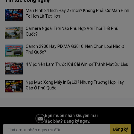
Màn Hình 24 Inch Hay 27 Inch? Không Phải Cứ Màn Hình
To Hơn Là Tốt Hơn
Tản Nhiệt Hiệu Quả, Chiến
Camera Ngoài Trời Nào Phù Hợp Với Thời Tiết Phú
Game Không Giới Hạn
Quốc?
Laptop Gaming Dell Gaming G15 5530
i7H161W11GR4060 được
Canon 2900 Hay PIXMA G3010: Nên Chọn Loại Nào Ở
Phú Quốc?
trang bị hệ thống tản nhiệt tiên tiến giúp máy luôn mát mẻ ngay cả
khi hoạt động ở cường độ cao. Nhờ đó, game thủ có thể thoải mái
4 Việc Nên Làm Trước Khi Cài Win Để Tránh Mất Dữ Liệu
chiến game trong thời gian dài mà không lo bị giật lag hay giảm
hiệu suất.
Nạp Mực Xong Máy In Bị Lỗi? Những Trường Hợp Hay
Gặp Ở Phú Quốc
Đa Dạng Cổng Kết Nối, Tiện
Lợi Mọi Lúc Mọi Nơi
Bạn muốn nhận khuyến mãi
Laptop Gaming Dell Gaming G15 5530
i7H161W11GR4060 được
đặc biệt? Đăng ký ngay.
trang bị đầy đủ các cổng kết nối cần thiết, bao gồm USB-C 3.2 Gen
Đăng ký
2 hỗ trợ xuất hình DisplayPort, USB-A 3.2 Gen 1, HDMI 2.1, LAN, và