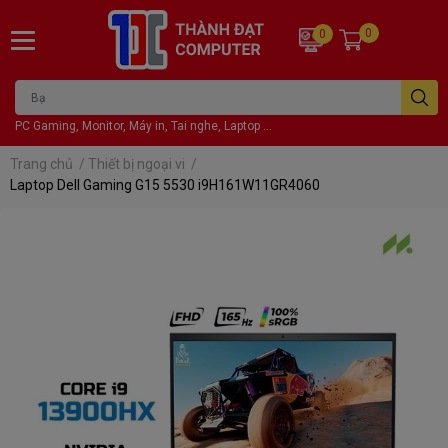
0
0
PC Gaming, Monitor, Máy in, Tai nghe, Laptop ...
Trang chủ
/
Thiết bị ngoại vi
/
Laptop Dell Gaming G15 5530 i9H161W11GR4060