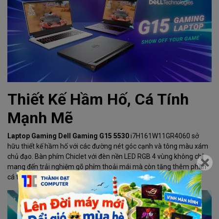
Thiết Kế Hầm Hố, Cá Tính
Mạnh Mẽ
Laptop Gaming Dell Gaming G15 5530
i7H161W11GR4060 sở
hữu thiết kế hầm hố với các đường nét góc cạnh và tông màu xám
chủ đạo. Bàn phím Chiclet với đèn nền LED RGB 4 vùng không chỉ
mang đến trải nghiệm gõ phím thoải mái mà còn tăng thêm phần
cá tính cho chiếc laptop.