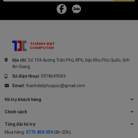
Audio/Mic 3.5mm. Nhờ đó, người dùng có thể dễ dàng kết nối với
các thiết bị ngoại vi và tận hưởng trải nghiệm chơi game trọn vẹn.
Địa chỉ:
Số 104 đường Trần Phú, KP6, Đặc Khu Phú Quốc, tỉnh
An Giang.
Số điện thoại:
0918649069
Email:
thanhdatphuquoc@gmail.com
Hỗ trợ khách hàng
Chính sách
Tổng đài hỗ trợ
Mua hàng:
0775.858.959
(8h-20h)