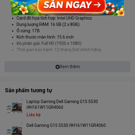
Loại CPU: 13900HX
Card đồ họa rời: NVIDIA RTX 4060 8GB GDDR6
Card đồ họa tích hợp: Intel UHD Graphics
Dung lượng RAM: 16 GB (2 x 8GB)
Ổ cứng: 1TB
Kích thước màn hình: 15.6 inch
Độ phân giải: Full HD (1920 x 1080)
Thời gian bảo hành: 12 tháng Dell chính hãng
Màn Hình 15.6 Inch 165Hz:
Xem thêm
Mãn Nhãn Từng Khoảnh
Khắc
Sản phẩm tương tự
Laptop Gaming Dell Gaming G15 5530
Laptop Gaming Dell Gaming G15 5530
i7H161W11GR4060 sở
i9H161W11GR4060
hữu màn hình 15.6 inch Full HD (1920 x 1080) với tấm nền WVA, tần
số quét 165Hz và độ phủ màu 100% sRGB. Màn hình này không chỉ
Liên hệ
mang đến hình ảnh sắc nét, sống động mà còn đảm bảo độ mượt
Dell Gaming G15 5530 i9H161W11GR4060
mà trong từng khung hình, giúp game thủ không bỏ lỡ bất kỳ chi
tiết nào trong trận đấu.