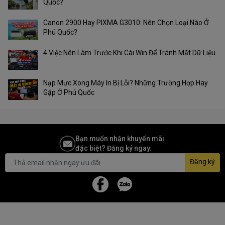
Quốc?
Audio/Mic 3.5mm. Nhờ đó, người dùng có thể dễ dàng kết nối với
các thiết bị ngoại vi và tận hưởng trải nghiệm chơi game trọn vẹn.
Canon 2900 Hay PIXMA G3010: Nên Chọn Loại Nào Ở
Phú Quốc?
4 Việc Nên Làm Trước Khi Cài Win Để Tránh Mất Dữ Liệu
Nạp Mực Xong Máy In Bị Lỗi? Những Trường Hợp Hay
Gặp Ở Phú Quốc
Bạn muốn nhận khuyến mãi
đặc biệt? Đăng ký ngay.
Đăng ký