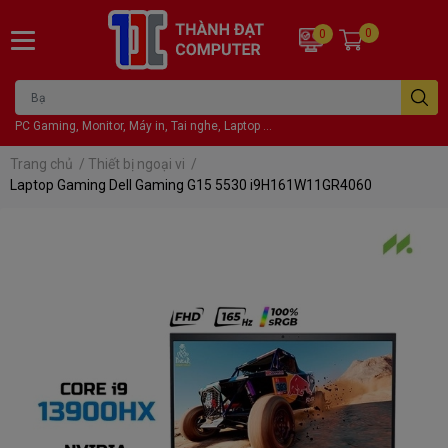
0
0
PC Gaming, Monitor, Máy in, Tai nghe, Laptop ...
Trang chủ
/
Thiết bị ngoại vi
/
Laptop Gaming Dell Gaming G15 5530 i9H161W11GR4060