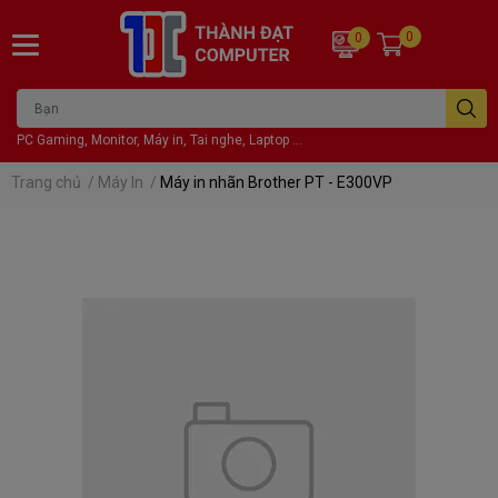
0
0
PC Gaming, Monitor, Máy in, Tai nghe, Laptop ...
Trang chủ
/
Máy In
/
Máy in nhãn Brother PT - E300VP