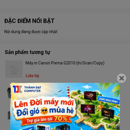
ĐẶC ĐIỂM NỔI BẬT
Nội dung đang được cập nhật
Sản phẩm tương tự
Máy in Canon Pixma G2010 (In/Scan/Copy)
Liên hệ
Máy in Brother DCP - L2520D
Liên hệ
Máy in Brother HL - L2321D
Liên hệ