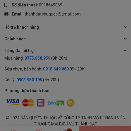
Số điện thoại:
0918649069
Email:
thanhdatphuquoc@gmail.com
Hỗ trợ khách hàng
Chính sách
Tổng đài hỗ trợ
Mua hàng:
0775.858.959
(8h-20h)
Sửa chữa, bảo hành:
0918.649.069
(8h-20h)
Góp ý:
0903.950.195
(8h-20h)
Phương thức thanh toán
© 2024 BẢN QUYỀN THUỘC VỀ CÔNG TY TNHH MỘT THÀNH VIÊN
THƯƠNG MẠI DỊCH VỤ THÀNH ĐẠT
GPĐKKD: 1701594843 cấp tại Sở KH & ĐT Tỉnh An Giang | Cung cấp
0