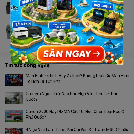
Máy in Brother HL - L2366DW
Liên hệ
Máy in Brother MFC - 2701DW
Liên hệ
Tin tức công nghệ
Màn Hình 24 Inch Hay 27 Inch? Không Phải Cứ Màn Hình
To Hơn Là Tốt Hơn
Camera Ngoài Trời Nào Phù Hợp Với Thời Tiết Phú
Quốc?
Canon 2900 Hay PIXMA G3010: Nên Chọn Loại Nào Ở
Phú Quốc?
4 Việc Nên Làm Trước Khi Cài Win Để Tránh Mất Dữ Liệu