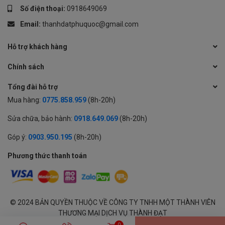
Số điện thoại:
0918649069
Email:
thanhdatphuquoc@gmail.com
Hỗ trợ khách hàng
Chính sách
Tổng đài hỗ trợ
Mua hàng:
0775.858.959
(8h-20h)
Sửa chữa, bảo hành:
0918.649.069
(8h-20h)
Góp ý:
0903.950.195
(8h-20h)
Phương thức thanh toán
© 2024 BẢN QUYỀN THUỘC VỀ CÔNG TY TNHH MỘT THÀNH VIÊN
THƯƠNG MẠI DỊCH VỤ THÀNH ĐẠT
GPĐKKD: 1701594843 cấp tại Sở KH & ĐT Tỉnh An Giang | Cung cấp
0