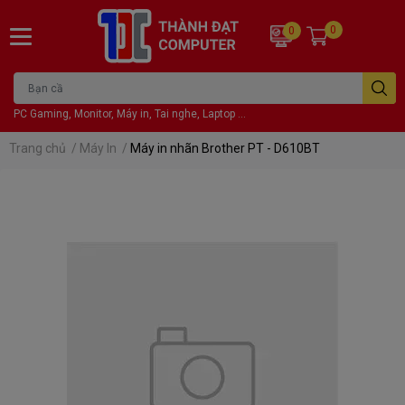
0
0
PC Gaming, Monitor, Máy in, Tai nghe, Laptop ...
Trang chủ
/
Máy In
/
Máy in nhãn Brother PT - D610BT