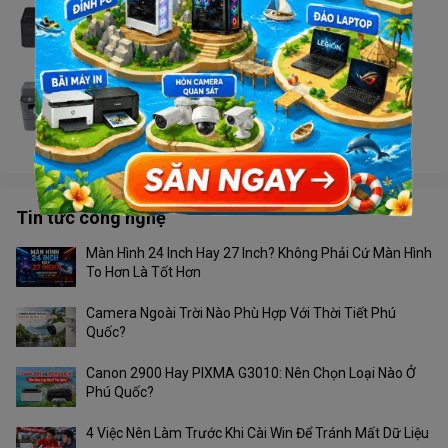
Máy in Brother HL - L2366DW
Liên hệ
Máy in Brother MFC - 2701DW
Liên hệ
Tin tức công nghệ
Màn Hình 24 Inch Hay 27 Inch? Không Phải Cứ Màn Hình
To Hơn Là Tốt Hơn
Camera Ngoài Trời Nào Phù Hợp Với Thời Tiết Phú
Quốc?
Canon 2900 Hay PIXMA G3010: Nên Chọn Loại Nào Ở
Phú Quốc?
4 Việc Nên Làm Trước Khi Cài Win Để Tránh Mất Dữ Liệu