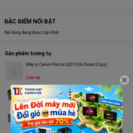
ĐẶC ĐIỂM NỔI BẬT
Nội dung đang được cập nhật
Sản phẩm tương tự
Máy in Canon Pixma G2010 (In/Scan/Copy)
Liên hệ
Máy in Brother DCP - L2520D
Liên hệ
Máy in Brother HL - L2321D
Liên hệ