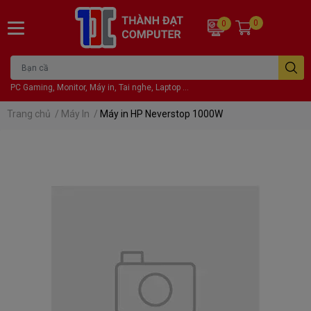
0
0
PC Gaming, Monitor, Máy in, Tai nghe, Laptop ...
Trang chủ
/
Máy In
/
Máy in HP Neverstop 1000W