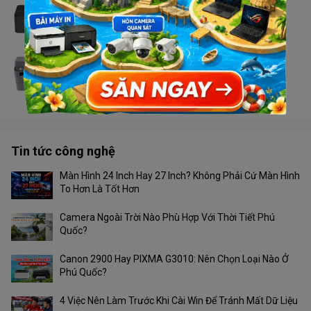
Máy in Brother HL - L2366DW
Liên hệ
Máy in Brother MFC - 2701DW
Liên hệ
Tin tức công nghệ
Màn Hình 24 Inch Hay 27 Inch? Không Phải Cứ Màn Hình
To Hơn Là Tốt Hơn
Camera Ngoài Trời Nào Phù Hợp Với Thời Tiết Phú
Quốc?
Canon 2900 Hay PIXMA G3010: Nên Chọn Loại Nào Ở
Phú Quốc?
4 Việc Nên Làm Trước Khi Cài Win Để Tránh Mất Dữ Liệu