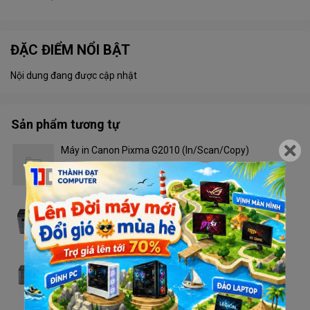
ĐẶC ĐIỂM NỔI BẬT
Nội dung đang được cập nhật
Sản phẩm tương tự
Máy in Canon Pixma G2010 (In/Scan/Copy)
Liên hệ
Máy in Brother DCP - L2520D
Liên hệ
Máy in Brother HL - L2321D
Liên hệ