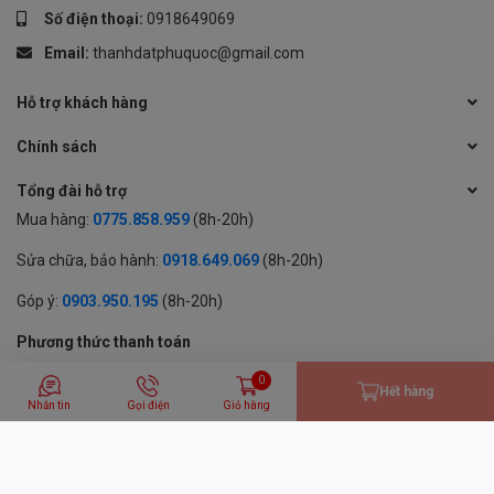
Số điện thoại:
0918649069
Email:
thanhdatphuquoc@gmail.com
Hỗ trợ khách hàng
Chính sách
Tổng đài hỗ trợ
Mua hàng:
0775.858.959
(8h-20h)
Sửa chữa, bảo hành:
0918.649.069
(8h-20h)
Góp ý:
0903.950.195
(8h-20h)
Phương thức thanh toán
0
Hết hàng
Nhắn tin
Gọi điện
Giỏ hàng
© 2024 BẢN QUYỀN THUỘC VỀ CÔNG TY TNHH MỘT THÀNH VIÊN
THƯƠNG MẠI DỊCH VỤ THÀNH ĐẠT
GPĐKKD: 1701594843 cấp tại Sở KH & ĐT Tỉnh An Giang | Cung cấp