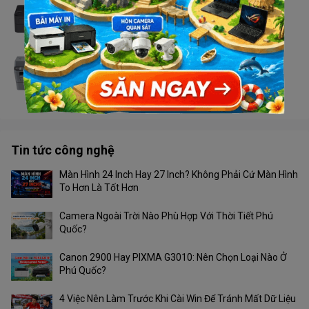
Máy in Brother HL - L2366DW
Liên hệ
Máy in Brother MFC - 2701DW
Liên hệ
Tin tức công nghệ
Màn Hình 24 Inch Hay 27 Inch? Không Phải Cứ Màn Hình
To Hơn Là Tốt Hơn
Camera Ngoài Trời Nào Phù Hợp Với Thời Tiết Phú
Quốc?
Canon 2900 Hay PIXMA G3010: Nên Chọn Loại Nào Ở
Phú Quốc?
4 Việc Nên Làm Trước Khi Cài Win Để Tránh Mất Dữ Liệu