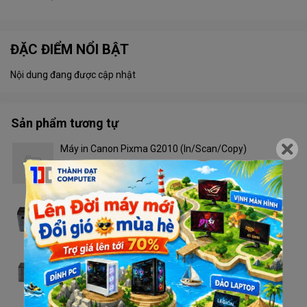
ĐẶC ĐIỂM NỔI BẬT
Nội dung đang được cập nhật
Sản phẩm tương tự
Máy in Canon Pixma G2010 (In/Scan/Copy)
Liên hệ
Máy in Brother DCP - L2520D
Liên hệ
Máy in Brother HL - L2321D
Liên hệ