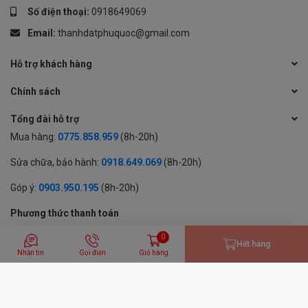
Số điện thoại:
0918649069
Email:
thanhdatphuquoc@gmail.com
Hỗ trợ khách hàng
Chính sách
Tổng đài hỗ trợ
Mua hàng:
0775.858.959
(8h-20h)
Sửa chữa, bảo hành:
0918.649.069
(8h-20h)
Góp ý:
0903.950.195
(8h-20h)
Phương thức thanh toán
0
Hết hàng
Nhắn tin
Gọi điện
Giỏ hàng
© 2024 BẢN QUYỀN THUỘC VỀ CÔNG TY TNHH MỘT THÀNH VIÊN
THƯƠNG MẠI DỊCH VỤ THÀNH ĐẠT
GPĐKKD: 1701594843 cấp tại Sở KH & ĐT Tỉnh An Giang | Cung cấp