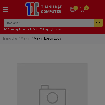
0
0
PC Gaming, Monitor, Máy in, Tai nghe, Laptop ...
Trang chủ
/
Máy In
/
Máy in Epson L565