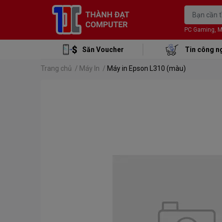
PC Gaming, Mon
Săn Voucher
Tin công n
Trang chủ
/
Máy In
/
Máy in Epson L310 (màu)