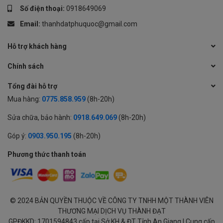
Số điện thoại:
0918649069
Email:
thanhdatphuquoc@gmail.com
Hỗ trợ khách hàng
Chính sách
Tổng đài hỗ trợ
Mua hàng:
0775.858.959
(8h-20h)
Sửa chữa, bảo hành:
0918.649.069
(8h-20h)
Góp ý:
0903.950.195
(8h-20h)
Phương thức thanh toán
© 2024 BẢN QUYỀN THUỘC VỀ CÔNG TY TNHH MỘT THÀNH VIÊN
THƯƠNG MẠI DỊCH VỤ THÀNH ĐẠT
GPĐKKD: 1701594843 cấp tại Sở KH & ĐT Tỉnh An Giang | Cung cấp