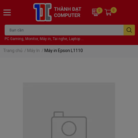
0
0
PC Gaming, Monitor, Máy in, Tai nghe, Laptop ...
Trang chủ
/
Máy In
/
Máy in Epson L1110