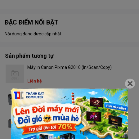
ĐẶC ĐIỂM NỔI BẬT
Nội dung đang được cập nhật
Sản phẩm tương tự
Máy in Canon Pixma G2010 (In/Scan/Copy)
Liên hệ
Máy in Brother DCP - L2520D
Liên hệ
Máy in Brother HL - L2321D
Liên hệ