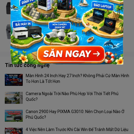
Máy in Brother HL - L2366DW
Liên hệ
Máy in Brother MFC - 2701DW
Liên hệ
Tin tức công nghệ
Màn Hình 24 Inch Hay 27 Inch? Không Phải Cứ Màn Hình
To Hơn Là Tốt Hơn
Camera Ngoài Trời Nào Phù Hợp Với Thời Tiết Phú
Quốc?
Canon 2900 Hay PIXMA G3010: Nên Chọn Loại Nào Ở
Phú Quốc?
4 Việc Nên Làm Trước Khi Cài Win Để Tránh Mất Dữ Liệu