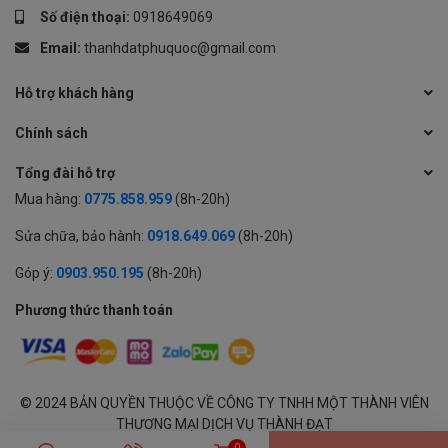
Số điện thoại:
0918649069
Email:
thanhdatphuquoc@gmail.com
Hỗ trợ khách hàng
Chính sách
Tổng đài hỗ trợ
Mua hàng:
0775.858.959
(8h-20h)
Sửa chữa, bảo hành:
0918.649.069
(8h-20h)
Góp ý:
0903.950.195
(8h-20h)
Phương thức thanh toán
© 2024 BẢN QUYỀN THUỘC VỀ CÔNG TY TNHH MỘT THÀNH VIÊN
THƯƠNG MẠI DỊCH VỤ THÀNH ĐẠT
GPĐKKD: 1701594843 cấp tại Sở KH & ĐT Tỉnh An Giang | Cung cấp
0