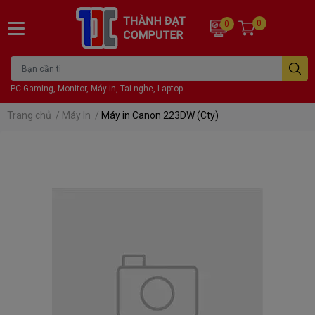
0
0
PC Gaming, Monitor, Máy in, Tai nghe, Laptop ...
Trang chủ
/
Máy In
/
Máy in Canon 223DW (Cty)