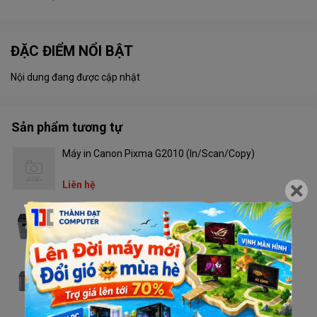
ĐẶC ĐIỂM NỔI BẬT
Nội dung đang được cập nhật
Sản phẩm tương tự
Máy in Canon Pixma G2010 (In/Scan/Copy)
Liên hệ
Máy in Brother DCP - L2520D
Liên hệ
Máy in Brother HL - L2321D
Liên hệ