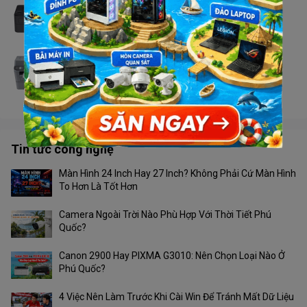
Máy in Brother HL - L2366DW
Liên hệ
Máy in Brother MFC - 2701DW
Liên hệ
Tin tức công nghệ
Màn Hình 24 Inch Hay 27 Inch? Không Phải Cứ Màn Hình
To Hơn Là Tốt Hơn
Camera Ngoài Trời Nào Phù Hợp Với Thời Tiết Phú
Quốc?
Canon 2900 Hay PIXMA G3010: Nên Chọn Loại Nào Ở
Phú Quốc?
4 Việc Nên Làm Trước Khi Cài Win Để Tránh Mất Dữ Liệu