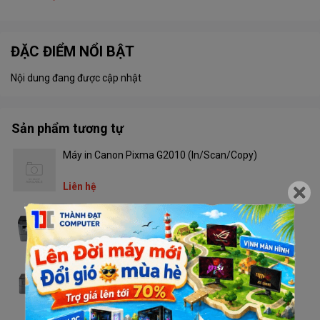
ĐẶC ĐIỂM NỔI BẬT
Nội dung đang được cập nhật
Sản phẩm tương tự
Máy in Canon Pixma G2010 (In/Scan/Copy)
Liên hệ
Máy in Brother DCP - L2520D
Liên hệ
Máy in Brother HL - L2321D
Liên hệ