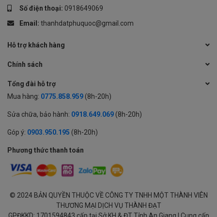
Số điện thoại:
0918649069
Email:
thanhdatphuquoc@gmail.com
Hỗ trợ khách hàng
Chính sách
Tổng đài hỗ trợ
Mua hàng:
0775.858.959
(8h-20h)
Sửa chữa, bảo hành:
0918.649.069
(8h-20h)
Góp ý:
0903.950.195
(8h-20h)
Phương thức thanh toán
© 2024 BẢN QUYỀN THUỘC VỀ CÔNG TY TNHH MỘT THÀNH VIÊN
THƯƠNG MẠI DỊCH VỤ THÀNH ĐẠT
GPĐKKD: 1701594843 cấp tại Sở KH & ĐT Tỉnh An Giang | Cung cấp