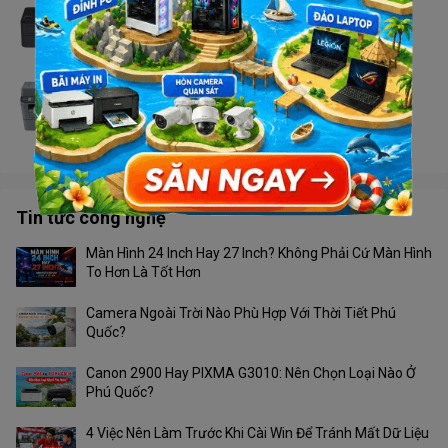
Máy in Brother HL - L2366DW
Liên hệ
Máy in Brother MFC - 2701DW
Liên hệ
Tin tức công nghệ
Màn Hình 24 Inch Hay 27 Inch? Không Phải Cứ Màn Hình
To Hơn Là Tốt Hơn
Camera Ngoài Trời Nào Phù Hợp Với Thời Tiết Phú
Quốc?
Canon 2900 Hay PIXMA G3010: Nên Chọn Loại Nào Ở
Phú Quốc?
4 Việc Nên Làm Trước Khi Cài Win Để Tránh Mất Dữ Liệu