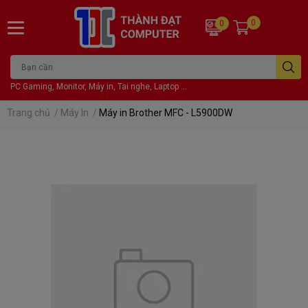
0
0
PC Gaming, Monitor, Máy in, Tai nghe, Laptop ...
Trang chủ
/
Máy In
/
Máy in Brother MFC - L5900DW