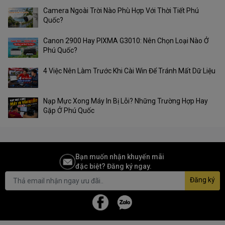
Hướng dẫn cài đặt
Camera Ngoài Trời Nào Phù Hợp Với Thời Tiết Phú
Quốc?
Nhiệt độ hoạt động: 0°C~40°C
(32°F~104°F)
Canon 2900 Hay PIXMA G3010: Nên Chọn Loại Nào Ở
Nhiệt độ bảo quản: -40℃~60℃
Phú Quốc?
Môi trường
(-40℉~140℉)
Độ ẩm hoạt động: 10% ~ 90% không
4 Việc Nên Làm Trước Khi Cài Win Để Tránh Mất Dữ Liệu
ngưng tụ
Độ ẩm lưu trữ: 5% ~ 90% không ngưng tụ
Nạp Mực Xong Máy In Bị Lỗi? Những Trường Hợp Hay
Gặp Ở Phú Quốc
Bạn muốn nhận khuyến mãi
đặc biệt? Đăng ký ngay.
Đăng ký