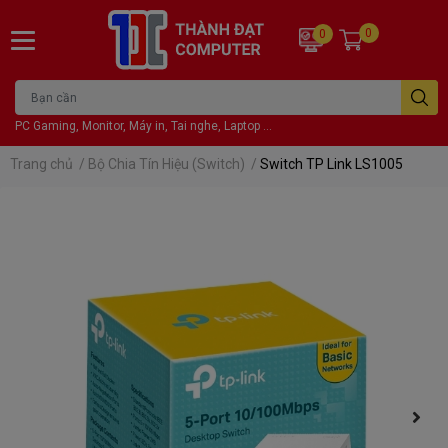
0
0
PC Gaming, Monitor, Máy in, Tai nghe, Laptop ...
Trang chủ
/
Bộ Chia Tín Hiệu (Switch)
/
Switch TP Link LS1005