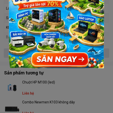
Loại phụ kiện
Ethernet Switch
Số cổng Switch
8 cổng Fast Ethernet
Khả năng chuyển đổi
1,6G
Băng thông
Tốc độ 100Mbps
Nguồn cấp
5V/500mA DC
Xem thêm
Kích thước (mm)
125 × 65 × 22 (mm)
Sản phẩm tương tự
Chuột HP M100 (led)
Liên hệ
Combo Newmen K103 không dây