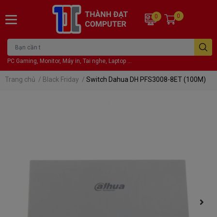
0
0
PC Gaming, Monitor, Máy in, Tai nghe, Laptop ...
Trang chủ
/
Black Friday
/
Switch Dahua DH PFS3008-8ET (100M)