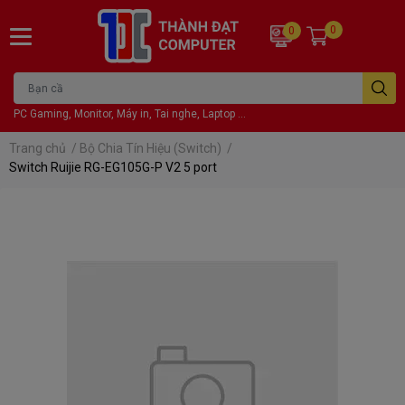
0
0
PC Gaming, Monitor, Máy in, Tai nghe, Laptop ...
Trang chủ
/
Bộ Chia Tín Hiệu (Switch)
/
Switch Ruijie RG-EG105G-P V2 5 port