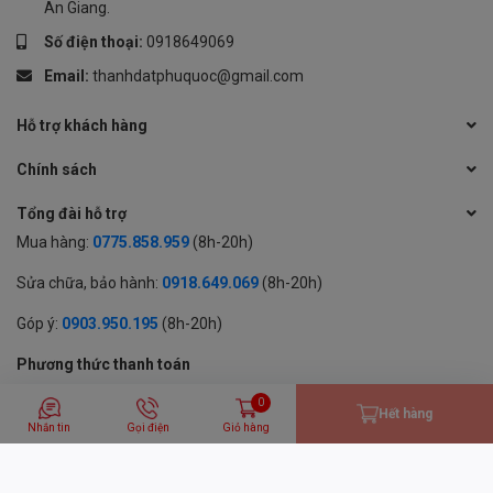
An Giang.
Số điện thoại:
0918649069
Email:
thanhdatphuquoc@gmail.com
Hỗ trợ khách hàng
Chính sách
Tổng đài hỗ trợ
Mua hàng:
0775.858.959
(8h-20h)
Sửa chữa, bảo hành:
0918.649.069
(8h-20h)
Góp ý:
0903.950.195
(8h-20h)
Phương thức thanh toán
0
Hết hàng
Nhắn tin
Gọi điện
Giỏ hàng
© 2024 BẢN QUYỀN THUỘC VỀ CÔNG TY TNHH MỘT THÀNH VIÊN
THƯƠNG MẠI DỊCH VỤ THÀNH ĐẠT