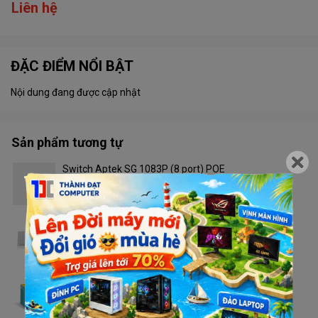
Liên hệ
ĐẶC ĐIỂM NỔI BẬT
Nội dung đang được cập nhật
Sản phẩm tương tự
Switch Aptek SG 1083P (8 port) POE
Liên hệ
Switch Dahua DH PFS3008-8ET (100M)
Liên hệ
Switch TP Link LS1005
Liên hệ