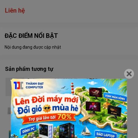
Liên hệ
ĐẶC ĐIỂM NỔI BẬT
Nội dung đang được cập nhật
Sản phẩm tương tự
Switch Aptek SG 1083P (8 port) POE
Liên hệ
Switch Dahua DH PFS3008-8ET (100M)
Liên hệ
Switch TP Link LS1005