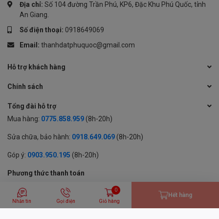
Địa chỉ:
Số 104 đường Trần Phú, KP6, Đặc Khu Phú Quốc, tỉnh
An Giang.
Số điện thoại:
0918649069
Email:
thanhdatphuquoc@gmail.com
Hỗ trợ khách hàng
Chính sách
Tổng đài hỗ trợ
Mua hàng:
0775.858.959
(8h-20h)
Sửa chữa, bảo hành:
0918.649.069
(8h-20h)
Góp ý:
0903.950.195
(8h-20h)
Phương thức thanh toán
0
Hết hàng
Nhắn tin
Gọi điện
Giỏ hàng
© 2024 BẢN QUYỀN THUỘC VỀ CÔNG TY TNHH MỘT THÀNH VIÊN