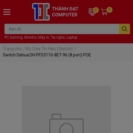
0
0
PC Gaming, Monitor, Máy in, Tai nghe, Laptop ...
Trang chủ
/
Bộ Chia Tín Hiệu (Switch)
/
Switch Dahua DH PFS3110-8ET-96 (8 port) POE