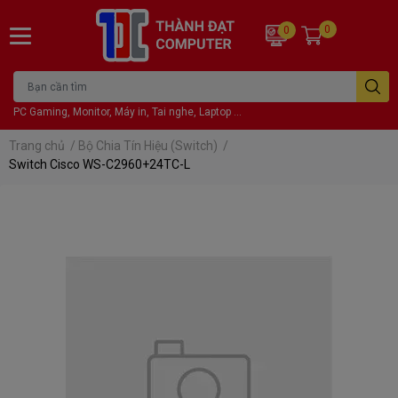
0
0
PC Gaming, Monitor, Máy in, Tai nghe, Laptop ...
Trang chủ
/
Bộ Chia Tín Hiệu (Switch)
/
Switch Cisco WS-C2960+24TC-L