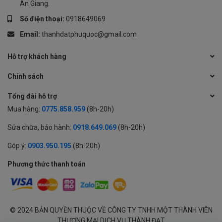
An Giang.
Số điện thoại:
0918649069
Email:
thanhdatphuquoc@gmail.com
Hỗ trợ khách hàng
Chính sách
Tổng đài hỗ trợ
Mua hàng:
0775.858.959
(8h-20h)
Sửa chữa, bảo hành:
0918.649.069
(8h-20h)
Góp ý:
0903.950.195
(8h-20h)
Phương thức thanh toán
© 2024 BẢN QUYỀN THUỘC VỀ CÔNG TY TNHH MỘT THÀNH VIÊN
THƯƠNG MẠI DỊCH VỤ THÀNH ĐẠT