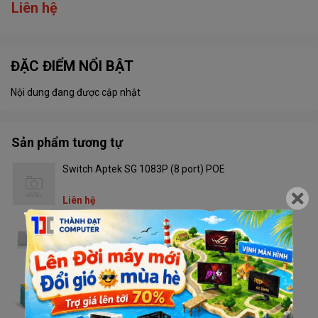
Liên hệ
ĐẶC ĐIỂM NỔI BẬT
Nội dung đang được cập nhật
Sản phẩm tương tự
Switch Aptek SG 1083P (8 port) POE
Liên hệ
Switch Dahua DH PFS3008-8ET (100M)
Liên hệ
Switch TP Link LS1005
Liên hệ