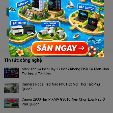
Switch TP Link LS1005G - 1G
Liên hệ
Switch TP Link LS1008
Liên hệ
Tin tức công nghệ
Màn Hình 24 Inch Hay 27 Inch? Không Phải Cứ Màn Hình
To Hơn Là Tốt Hơn
Camera Ngoài Trời Nào Phù Hợp Với Thời Tiết Phú
Quốc?
Canon 2900 Hay PIXMA G3010: Nên Chọn Loại Nào Ở
Phú Quốc?