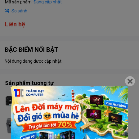
Mã sản phẩm:
Đang cập nhật
So sánh
Liên hệ
ĐẶC ĐIỂM NỔI BẬT
Nội dung đang được cập nhật
Sản phẩm tương tự
Máy in Brother MFC - T920DW
Liên hệ
Máy in Brother MFC - 2701DW
Liên hệ