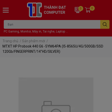
0
0
PC Gaming, Monitor, Máy in, Tai nghe, Laptop ...
Trang chủ
/
Sản phẩm mới
/
MTXT HP Probook 440 G6 -5YM64PA (I5-8565U/4G/500GB/SSD
120Gb/FINGERPRINT/14"HD/SILVER)