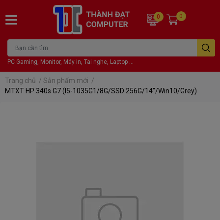
0
0
PC Gaming, Monitor, Máy in, Tai nghe, Laptop ...
Trang chủ
/
Sản phẩm mới
/
MTXT HP 340s G7 (I5-1035G1/8G/SSD 256G/14"/Win10/Grey)