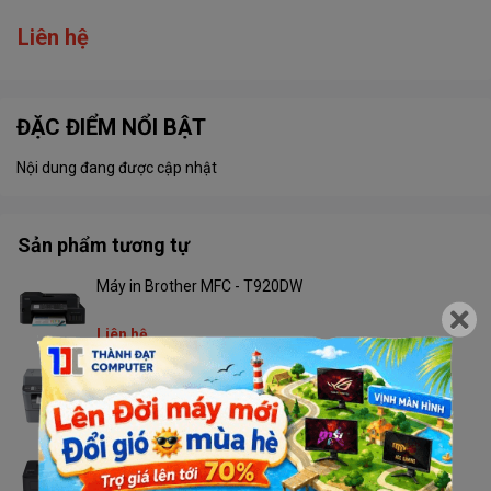
Liên hệ
ĐẶC ĐIỂM NỔI BẬT
Nội dung đang được cập nhật
Sản phẩm tương tự
Máy in Brother MFC - T920DW
Liên hệ
Máy in Brother MFC - 2701DW
Liên hệ
Máy in Brother HL - L2366DW