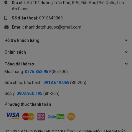
Địa chỉ:
Số 104 đường Trần Phú, KP6, Đặc Khu Phú Quốc, tỉnh
An Giang.
Số điện thoại:
0918649069
Email:
thanhdatphuquoc@gmail.com
Hỗ trợ khách hàng
Chính sách
Tổng đài hỗ trợ
Mua hàng:
0775.858.959
(8h-20h)
Sửa chữa, bảo hành:
0918.649.069
(8h-20h)
Góp ý:
0903.950.195
(8h-20h)
Phương thức thanh toán
© 2024 BẢN QUYỀN THUỘC VỀ CÔNG TY TNHH MỘT THÀNH VIÊN