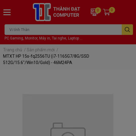
0
0
PC Gaming, Monitor, Máy in, Tai nghe, Laptop ...
Trang chủ
/
Sản phẩm mới
/
MTXT HP 15s-fq2556TU (i7-1165G7/8G/SSD
512G/15.6"/Win10/Gold) - 46M24PA