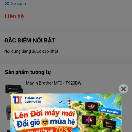
So sánh
Liên hệ
ĐẶC ĐIỂM NỔI BẬT
Nội dung đang được cập nhật
Sản phẩm tương tự
Máy in Brother MFC - T920DW
Liên hệ
Máy in Brother MFC - 2701DW
Liên hệ
Máy in Brother HL - L2366DW