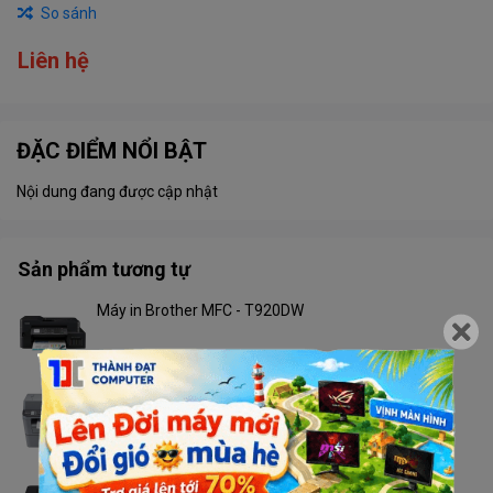
So sánh
Liên hệ
ĐẶC ĐIỂM NỔI BẬT
Nội dung đang được cập nhật
Sản phẩm tương tự
Máy in Brother MFC - T920DW
Liên hệ
Máy in Brother MFC - 2701DW
Liên hệ
Máy in Brother HL - L2366DW