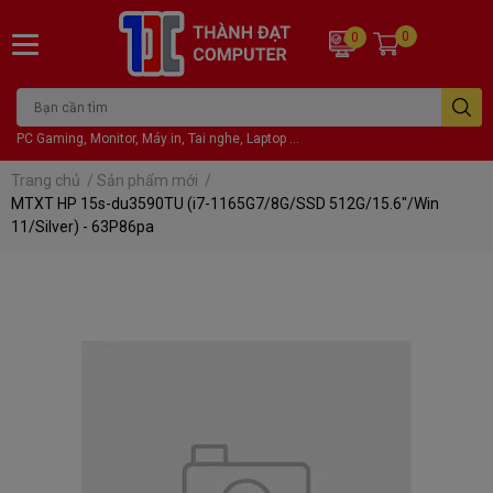
0
0
PC Gaming, Monitor, Máy in, Tai nghe, Laptop ...
Trang chủ
/
Sản phẩm mới
/
MTXT HP 15s-du3590TU (i7-1165G7/8G/SSD 512G/15.6"/Win
11/Silver) - 63P86pa