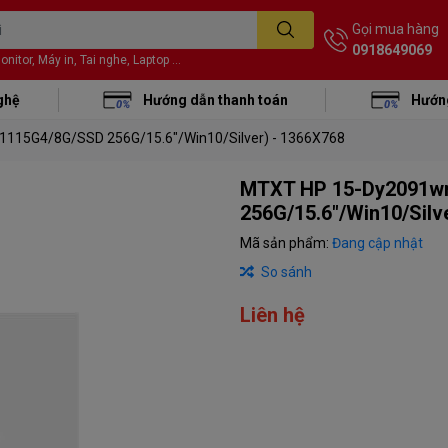
Gọi mua hàng
0918649069
itor, Máy in, Tai nghe, Laptop ...
ghệ
Hướng dẫn thanh toán
Hướng
115G4/8G/SSD 256G/15.6"/Win10/Silver) - 1366X768
MTXT HP 15-Dy2091wm
256G/15.6"/Win10/Silv
Mã sản phẩm:
Đang cập nhật
So sánh
Liên hệ