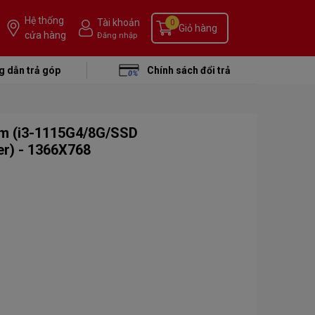
Hệ thống
Tài khoản
0
Giỏ hàng
cửa hàng
Đăng nhập
 dẫn trả góp
Chính sách đổi trả
 (i3-1115G4/8G/SSD
er) - 1366X768