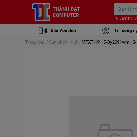
PC Gaming, Mon
Săn Voucher
Tin công n
Trang chủ
/
Sản phẩm mới
/
MTXT HP 15-Dy2091wm (i3-1