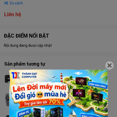
So sánh
Liên hệ
ĐẶC ĐIỂM NỔI BẬT
Nội dung đang được cập nhật
Sản phẩm tương tự
Máy in Brother MFC - T920DW
Liên hệ
Máy in Brother MFC - 2701DW
Liên hệ
Máy in Brother HL - L2366DW