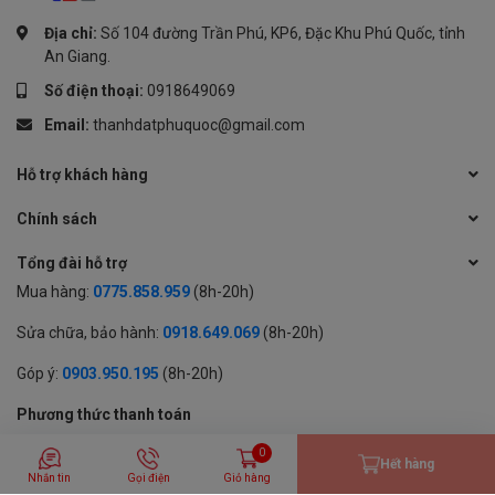
Địa chỉ:
Số 104 đường Trần Phú, KP6, Đặc Khu Phú Quốc, tỉnh
An Giang.
Số điện thoại:
0918649069
Email:
thanhdatphuquoc@gmail.com
Hỗ trợ khách hàng
Chính sách
Tổng đài hỗ trợ
Mua hàng:
0775.858.959
(8h-20h)
Sửa chữa, bảo hành:
0918.649.069
(8h-20h)
Góp ý:
0903.950.195
(8h-20h)
Phương thức thanh toán
0
Hết hàng
Nhắn tin
Gọi điện
Giỏ hàng