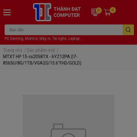
0
0
PC Gaming, Monitor, Máy in, Tai nghe, Laptop ...
Trang chủ
/
Sản phẩm mới
/
MTXT HP 15-cs2058TX - 6YZ12PA (I7-
8565U/8G/1TB/VGA2G/15.6"FHD/GOLD)