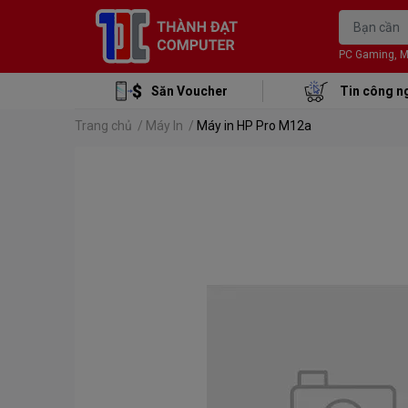
PC Gaming, Mon
Săn Voucher
Tin công n
Trang chủ
/
Máy In
/
Máy in HP Pro M12a