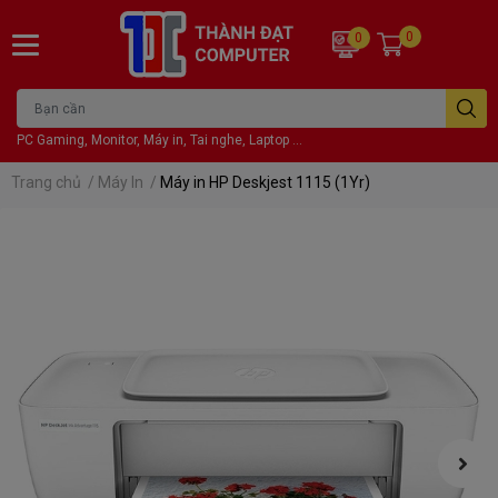
0
0
PC Gaming, Monitor, Máy in, Tai nghe, Laptop ...
Trang chủ
/
Máy In
/
Máy in HP Deskjest 1115 (1Yr)