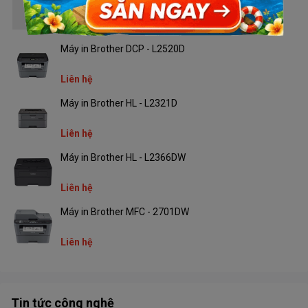
Liên hệ
Windows 10, Windows 8.1, Windows
Hệ điều hành
8, Windows 7
Máy in Brother DCP - L2520D
Khay giấy
Khay vào 60 tờ, khay ra 25 tờ
Liên hệ
Nguồn điện
200 - 240VAC ±10%, 50/60 Hz ±3Hz
Máy in Brother HL - L2321D
10W MAX, 10W (Active), 0.1W (Off),
Công suất tiêu thụ
Liên hệ
1.3W (Standby), 0.7W (Sleep)
Máy in Brother HL - L2366DW
Kích thước
425.8 x 215.6 x 124.3 mm
Liên hệ
Trọng lượng
2kg
Máy in Brother MFC - 2701DW
Liên hệ
Tin tức công nghệ