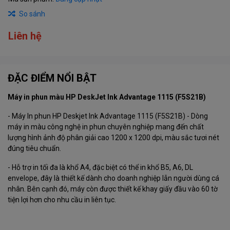
So sánh
Liên hệ
ĐẶC ĐIỂM NỔI BẬT
Máy in phun màu HP DeskJet Ink Advantage 1115 (F5S21B)
-
Máy In
phun HP Deskjet Ink Advantage 1115 (F5S21B) - Dòng
máy in màu công nghệ in phun chuyên nghiệp mang đến chất
lượng hình ảnh độ phân giải cao 1200 x 1200 dpi, màu sắc tươi nét
đúng tiêu chuẩn.
- Hỗ trợ in tối đa là khổ A4, đặc biệt có thể in khổ B5, A6, DL
envelope, đây là thiết kế dành cho doanh nghiệp lẫn người dùng cá
nhân. Bên cạnh đó, máy còn được thiết kế khay giấy đầu vào 60 tờ
tiện lợi hơn cho nhu cầu in liên tục.