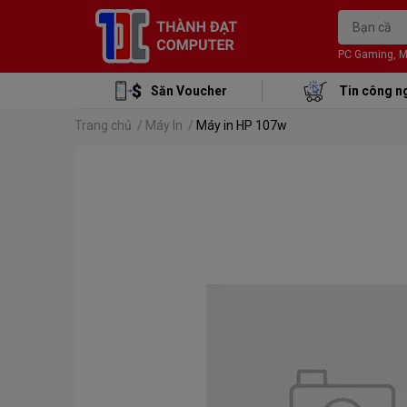
PC Gaming, Mon
Săn Voucher
Tin công n
Trang chủ
/
Máy In
/
Máy in HP 107w