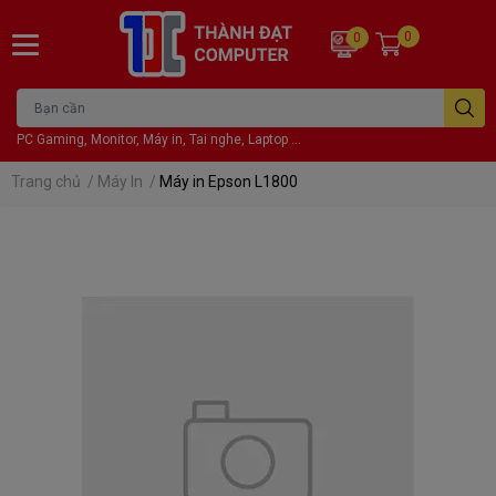
0
0
PC Gaming, Monitor, Máy in, Tai nghe, Laptop ...
Trang chủ
/
Máy In
/
Máy in Epson L1800