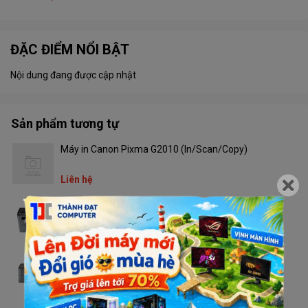
ĐẶC ĐIỂM NỔI BẬT
Nội dung đang được cập nhật
Sản phẩm tương tự
Máy in Canon Pixma G2010 (In/Scan/Copy)
Liên hệ
Máy in Brother DCP - L2520D
Liên hệ
Máy in Brother HL - L2321D
Liên hệ