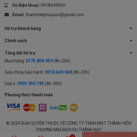
Số điện thoại:
0918649069
Email:
thanhdatphuquoc@gmail.com
Hỗ trợ khách hàng
Chính sách
Tổng đài hỗ trợ
Mua hàng:
0775.858.959
(8h-20h)
Sửa chữa, bảo hành:
0918.649.069
(8h-20h)
Góp ý:
0903.950.195
(8h-20h)
Phương thức thanh toán
© 2024 BẢN QUYỀN THUỘC VỀ CÔNG TY TNHH MỘT THÀNH VIÊN
THƯƠNG MẠI DỊCH VỤ THÀNH ĐẠT
GPĐKKD: 1701594843 cấp tại Sở KH & ĐT Tỉnh An Giang | Cung cấp
0