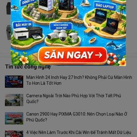
Máy in Brother HL - L2366DW
Liên hệ
Máy in Brother MFC - 2701DW
Liên hệ
Tin tức công nghệ
Màn Hình 24 Inch Hay 27 Inch? Không Phải Cứ Màn Hình
To Hơn Là Tốt Hơn
Camera Ngoài Trời Nào Phù Hợp Với Thời Tiết Phú
Quốc?
Canon 2900 Hay PIXMA G3010: Nên Chọn Loại Nào Ở
Phú Quốc?
4 Việc Nên Làm Trước Khi Cài Win Để Tránh Mất Dữ Liệu