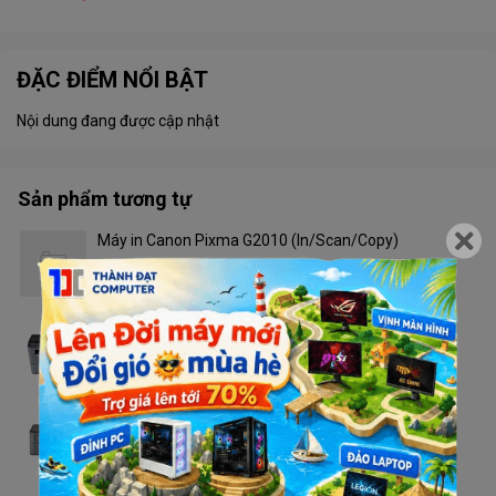
ĐẶC ĐIỂM NỔI BẬT
Nội dung đang được cập nhật
Sản phẩm tương tự
Máy in Canon Pixma G2010 (In/Scan/Copy)
Liên hệ
Máy in Brother DCP - L2520D
Liên hệ
Máy in Brother HL - L2321D
Liên hệ