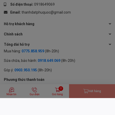
Số điện thoại:
0918649069
Email:
thanhdatphuquoc@gmail.com
Hỗ trợ khách hàng
Chính sách
Tổng đài hỗ trợ
Mua hàng:
0775.858.959
(8h-20h)
Sửa chữa, bảo hành:
0918.649.069
(8h-20h)
Góp ý:
0903.950.195
(8h-20h)
Phương thức thanh toán
0
Hết hàng
Nhắn tin
Gọi điện
Giỏ hàng
© 2024 BẢN QUYỀN THUỘC VỀ CÔNG TY TNHH MỘT THÀNH VIÊN
THƯƠNG MẠI DỊCH VỤ THÀNH ĐẠT
GPĐKKD: 1701594843 cấp tại Sở KH & ĐT Tỉnh An Giang | Cung cấp