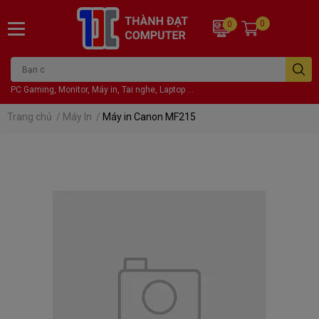
0
0
PC Gaming, Monitor, Máy in, Tai nghe, Laptop ...
Trang chủ
/
Máy In
/
Máy in Canon MF215