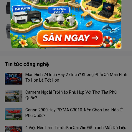
Máy in Brother HL - L2366DW
Liên hệ
Máy in Brother MFC - 2701DW
Liên hệ
Tin tức công nghệ
Màn Hình 24 Inch Hay 27 Inch? Không Phải Cứ Màn Hình
To Hơn Là Tốt Hơn
Camera Ngoài Trời Nào Phù Hợp Với Thời Tiết Phú
Quốc?
Canon 2900 Hay PIXMA G3010: Nên Chọn Loại Nào Ở
Phú Quốc?
4 Việc Nên Làm Trước Khi Cài Win Để Tránh Mất Dữ Liệu