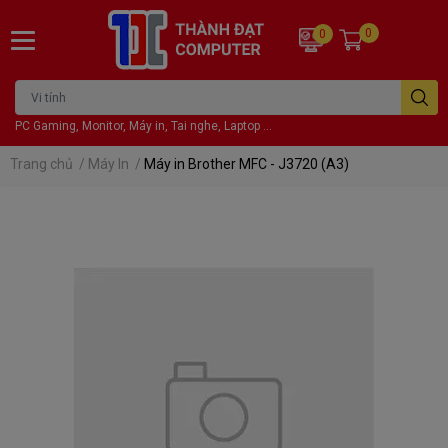
0
0
PC Gaming, Monitor, Máy in, Tai nghe, Laptop ...
Trang chủ
/
Máy In
/
Máy in Brother MFC - J3720 (A3)