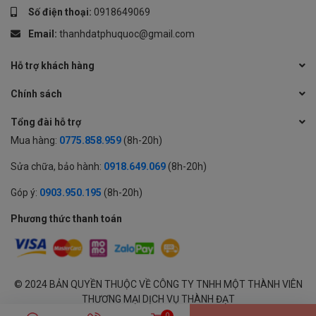
Số điện thoại:
0918649069
Email:
thanhdatphuquoc@gmail.com
Hỗ trợ khách hàng
Chính sách
Tổng đài hỗ trợ
Mua hàng:
0775.858.959
(8h-20h)
Sửa chữa, bảo hành:
0918.649.069
(8h-20h)
Góp ý:
0903.950.195
(8h-20h)
Phương thức thanh toán
© 2024 BẢN QUYỀN THUỘC VỀ CÔNG TY TNHH MỘT THÀNH VIÊN
THƯƠNG MẠI DỊCH VỤ THÀNH ĐẠT
GPĐKKD: 1701594843 cấp tại Sở KH & ĐT Tỉnh An Giang | Cung cấp
0