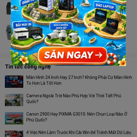
Máy in Brother HL - L2366DW
Liên hệ
Máy in Brother MFC - 2701DW
Liên hệ
Tin tức công nghệ
Màn Hình 24 Inch Hay 27 Inch? Không Phải Cứ Màn Hình
To Hơn Là Tốt Hơn
Camera Ngoài Trời Nào Phù Hợp Với Thời Tiết Phú
Quốc?
Canon 2900 Hay PIXMA G3010: Nên Chọn Loại Nào Ở
Phú Quốc?
4 Việc Nên Làm Trước Khi Cài Win Để Tránh Mất Dữ Liệu