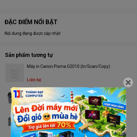
ĐẶC ĐIỂM NỔI BẬT
Nội dung đang được cập nhật
Sản phẩm tương tự
Máy in Canon Pixma G2010 (In/Scan/Copy)
Liên hệ
Máy in Brother DCP - L2520D
Liên hệ
Máy in Brother HL - L2321D
Liên hệ