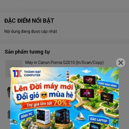
ĐẶC ĐIỂM NỔI BẬT
Nội dung đang được cập nhật
Sản phẩm tương tự
Máy in Canon Pixma G2010 (In/Scan/Copy)
Liên hệ
Máy in Brother DCP - L2520D
Liên hệ
Máy in Brother HL - L2321D
Liên hệ