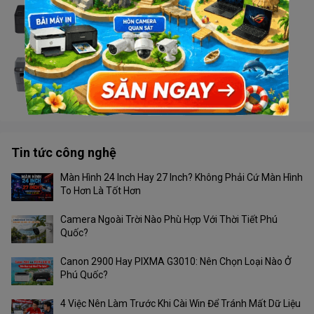
Máy in Brother HL - L2366DW
Liên hệ
Máy in Brother MFC - 2701DW
Liên hệ
Tin tức công nghệ
Màn Hình 24 Inch Hay 27 Inch? Không Phải Cứ Màn Hình
To Hơn Là Tốt Hơn
Camera Ngoài Trời Nào Phù Hợp Với Thời Tiết Phú
Quốc?
Canon 2900 Hay PIXMA G3010: Nên Chọn Loại Nào Ở
Phú Quốc?
4 Việc Nên Làm Trước Khi Cài Win Để Tránh Mất Dữ Liệu