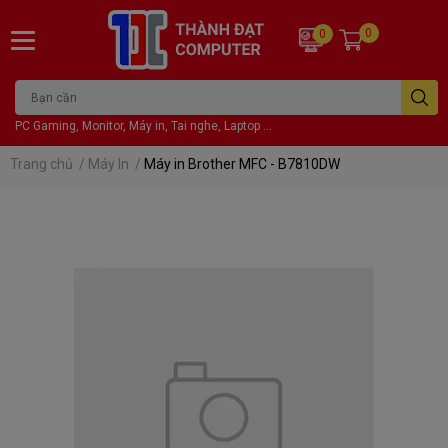
0
0
PC Gaming, Monitor, Máy in, Tai nghe, Laptop ...
Trang chủ
/
Máy In
/
Máy in Brother MFC - B7810DW