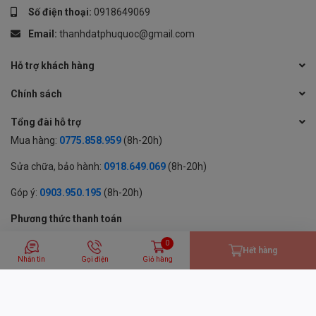
Số điện thoại:
0918649069
Email:
thanhdatphuquoc@gmail.com
Hỗ trợ khách hàng
Chính sách
Tổng đài hỗ trợ
Mua hàng:
0775.858.959
(8h-20h)
Sửa chữa, bảo hành:
0918.649.069
(8h-20h)
Góp ý:
0903.950.195
(8h-20h)
Phương thức thanh toán
0
Hết hàng
Nhắn tin
Gọi điện
Giỏ hàng
© 2024 BẢN QUYỀN THUỘC VỀ CÔNG TY TNHH MỘT THÀNH VIÊN
THƯƠNG MẠI DỊCH VỤ THÀNH ĐẠT
GPĐKKD: 1701594843 cấp tại Sở KH & ĐT Tỉnh An Giang | Cung cấp