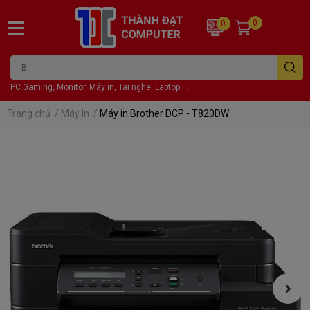
0
0
PC Gaming, Monitor, Máy in, Tai nghe, Laptop ...
Trang chủ
/
Máy In
/
Máy in Brother DCP - T820DW