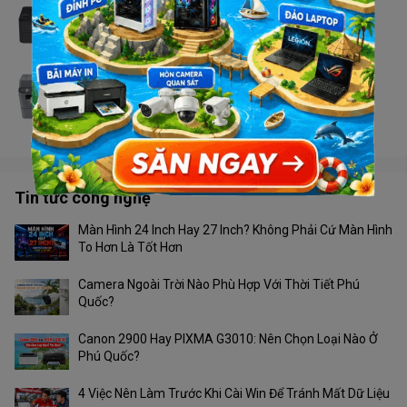
Máy in Brother HL - L2366DW
Liên hệ
Máy in Brother MFC - 2701DW
Liên hệ
Tin tức công nghệ
Màn Hình 24 Inch Hay 27 Inch? Không Phải Cứ Màn Hình
To Hơn Là Tốt Hơn
Camera Ngoài Trời Nào Phù Hợp Với Thời Tiết Phú
Quốc?
Canon 2900 Hay PIXMA G3010: Nên Chọn Loại Nào Ở
Phú Quốc?
4 Việc Nên Làm Trước Khi Cài Win Để Tránh Mất Dữ Liệu