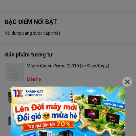
ĐẶC ĐIỂM NỔI BẬT
Nội dung đang được cập nhật
Sản phẩm tương tự
Máy in Canon Pixma G2010 (In/Scan/Copy)
Liên hệ
Máy in Brother DCP - L2520D
Liên hệ
Máy in Brother HL - L2321D
Liên hệ