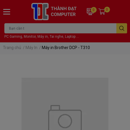
0
0
PC Gaming, Monitor, Máy in, Tai nghe, Laptop ...
Trang chủ
/
Máy In
/
Máy in Brother DCP - T310