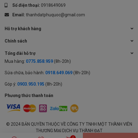
Số điện thoại:
0918649069
Email:
thanhdatphuquoc@gmail.com
Hỗ trợ khách hàng
Chính sách
Tổng đài hỗ trợ
Mua hàng:
0775.858.959
(8h-20h)
Sửa chữa, bảo hành:
0918.649.069
(8h-20h)
Góp ý:
0903.950.195
(8h-20h)
Phương thức thanh toán
© 2024 BẢN QUYỀN THUỘC VỀ CÔNG TY TNHH MỘT THÀNH VIÊN
THƯƠNG MẠI DỊCH VỤ THÀNH ĐẠT
GPĐKKD: 1701594843 cấp tại Sở KH & ĐT Tỉnh An Giang | Cung cấp
0