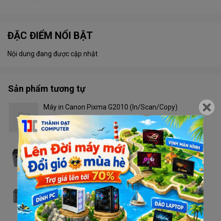
ĐẶC ĐIỂM NỔI BẬT
Nội dung đang được cập nhật
Sản phẩm tương tự
Máy in Canon Pixma G2010 (In/Scan/Copy)
Liên hệ
Máy in Brother DCP - L2520D
Liên hệ
Máy in Brother HL - L2321D
Liên hệ