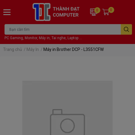
0
0
PC Gaming, Monitor, Máy in, Tai nghe, Laptop ...
Trang chủ
/
Máy In
/
Máy in Brother DCP - L3551CFW