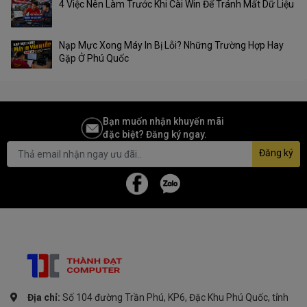
4 Việc Nên Làm Trước Khi Cài Win Để Tránh Mất Dữ Liệu
Nạp Mực Xong Máy In Bị Lỗi? Những Trường Hợp Hay
Gặp Ở Phú Quốc
Bạn muốn nhận khuyến mãi
đặc biệt? Đăng ký ngay.
Đăng ký
Địa chỉ:
Số 104 đường Trần Phú, KP6, Đặc Khu Phú Quốc, tỉnh