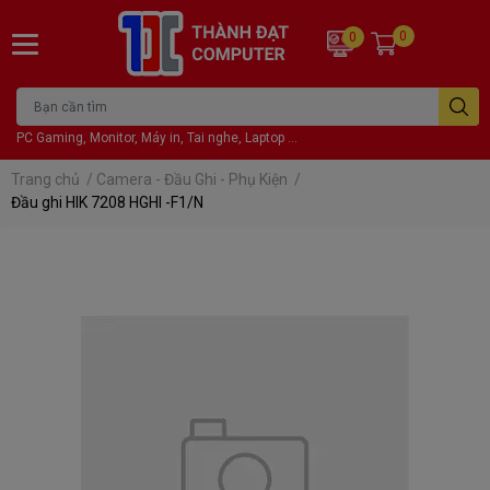
0
0
PC Gaming, Monitor, Máy in, Tai nghe, Laptop ...
Trang chủ
/
Camera - Đầu Ghi - Phụ Kiện
/
Đầu ghi HIK 7208 HGHI -F1/N