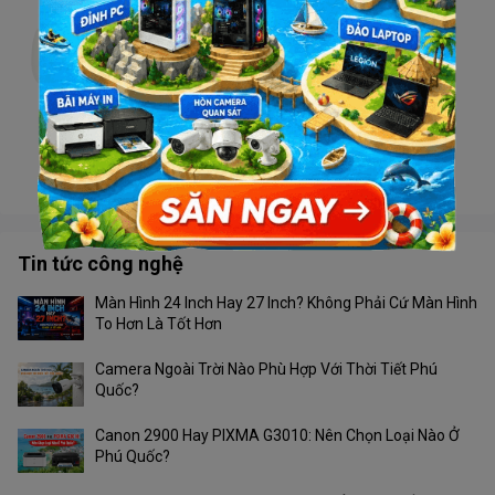
Camera TIANDY TC-H332N V4.1 Wifi
Liên hệ
Camera Tiandy TC-H363U 4G
Liên hệ
Tin tức công nghệ
Màn Hình 24 Inch Hay 27 Inch? Không Phải Cứ Màn Hình
To Hơn Là Tốt Hơn
Camera Ngoài Trời Nào Phù Hợp Với Thời Tiết Phú
Quốc?
Canon 2900 Hay PIXMA G3010: Nên Chọn Loại Nào Ở
Phú Quốc?