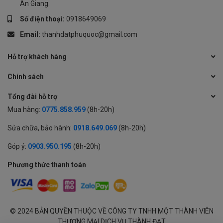
An Giang.
Số điện thoại:
0918649069
Email:
thanhdatphuquoc@gmail.com
Hỗ trợ khách hàng
Chính sách
Tổng đài hỗ trợ
Mua hàng:
0775.858.959
(8h-20h)
Sửa chữa, bảo hành:
0918.649.069
(8h-20h)
Góp ý:
0903.950.195
(8h-20h)
Phương thức thanh toán
© 2024 BẢN QUYỀN THUỘC VỀ CÔNG TY TNHH MỘT THÀNH VIÊN
THƯƠNG MẠI DỊCH VỤ THÀNH ĐẠT