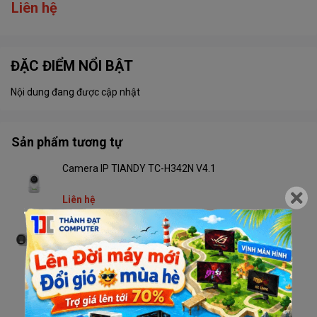
Liên hệ
ĐẶC ĐIỂM NỔI BẬT
Nội dung đang được cập nhật
Sản phẩm tương tự
Camera IP TIANDY TC-H342N V4.1
Liên hệ
Camera TIANDY TC-C32RN V4.2 Wifi
Liên hệ
Camera TIANDY TC-H333N V4.2 Wifi
Liên hệ