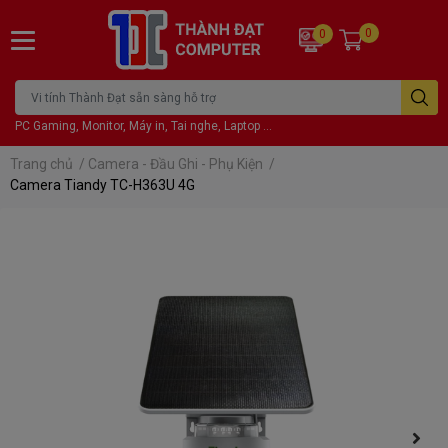
0
0
PC Gaming, Monitor, Máy in, Tai nghe, Laptop ...
Trang chủ
/
Camera - Đầu Ghi - Phụ Kiện
/
Camera Tiandy TC-H363U 4G