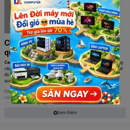
Chất lượng hình ảnh sắc nét,
quan sát tối ưu
Camera 4G Tiandy TC-H363U
được trang bị cảm biến 3MP, cung
cấp hình ảnh chi tiết ở độ phân giải 2304×1296@15fps cho cả chế
độ toàn cảnh và chi tiết. Góc nhìn rộng lên đến 515° và khả năng
quay dọc -1590° giúp bao quát toàn bộ không gian giám sát.
Công nghệ giảm nhiễu số 3D-DNR, bù sáng BLC và chống ngược
sáng DWDR đảm bảo hình ảnh rõ nét ngay cả trong điều kiện ánh
sáng phức tạp. Đặc biệt, đèn LED trợ sáng ban đêm mang lại hình
ảnh có màu sắc thật ngay cả khi ánh sáng yếu, với khoảng cách lên
Xem thêm
đến 20m.