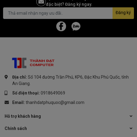
đặc biệt? Đăng ký ngay.
Thông số kỹ thuật
Đăng ký
T
h
ô
n
Chi tiết
g
s
ố
Địa chỉ:
Số 104 đường Trần Phú, KP6, Đặc Khu Phú Quốc, tỉnh
K
An Giang.
í
c
Số điện thoại:
0918649069
h
Email:
thanhdatphuquoc@gmail.com
t
183 x 105 x 102mm
h
Hỗ trợ khách hàng
ư
ớ
Chính sách
c
T