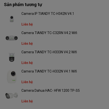
Sản phẩm tương tự
Camera IP TIANDY TC-H342N V4.1
Liên hệ
Camera TIANDY TC-C32RN V4.2 Wifi
Liên hệ
Camera TIANDY TC-H333N V4.2 Wifi
Tích hợp tính năng bảo mật
Liên hệ
thông minh
Camera TIANDY TC-H332N V4.1 Wifi
Tiandy TC-H363U
không chỉ đơn thuần là camera giám sát mà
còn là giải pháp bảo mật thông minh. Camera có khả năng phát
Liên hệ
âm thanh báo động và gửi thông báo trực tiếp đến điện thoại khi
Camera Dahua HAC- HFW 1200 TP-S5
phát hiện bất thường, giúp người dùng kịp thời ứng phó với các tình
huống.
Liên hệ
Tính năng đàm thoại hai chiều được hỗ trợ bởi micro và loa tích