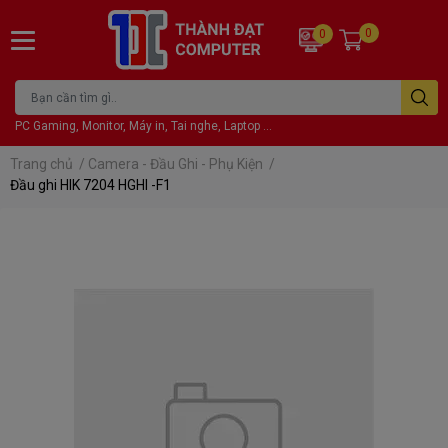
0
0
PC Gaming, Monitor, Máy in, Tai nghe, Laptop ...
Trang chủ
/
Camera - Đầu Ghi - Phụ Kiện
/
Đầu ghi HIK 7204 HGHI -F1