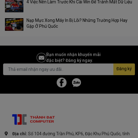
4 Việc Nên Làm Trước Khi Cài Win Để Tránh Mất Dữ Liệu
Nạp Mực Xong Máy In Bị Lỗi? Những Trường Hợp Hay
Gặp Ở Phú Quốc
Bạn muốn nhận khuyến mãi
đặc biệt? Đăng ký ngay.
Đăng ký
Địa chỉ:
Số 104 đường Trần Phú, KP6, Đặc Khu Phú Quốc, tỉnh