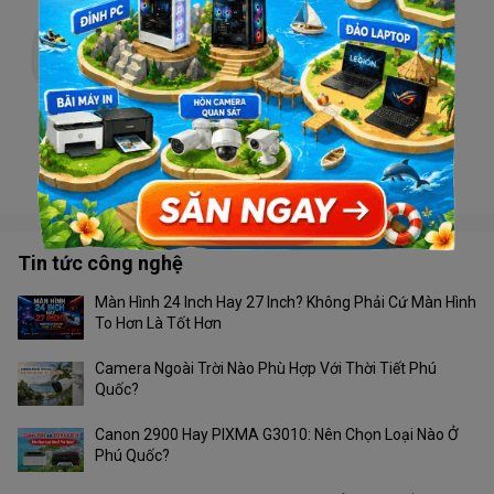
Camera TIANDY TC-H332N V4.1 Wifi
Liên hệ
Camera Tiandy TC-H363U 4G
Liên hệ
Tin tức công nghệ
Màn Hình 24 Inch Hay 27 Inch? Không Phải Cứ Màn Hình
To Hơn Là Tốt Hơn
Camera Ngoài Trời Nào Phù Hợp Với Thời Tiết Phú
Quốc?
Canon 2900 Hay PIXMA G3010: Nên Chọn Loại Nào Ở
Phú Quốc?