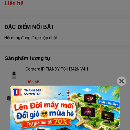
Liên hệ
ĐẶC ĐIỂM NỔI BẬT
Nội dung đang được cập nhật
Sản phẩm tương tự
Camera IP TIANDY TC-H342N V4.1
Liên hệ
Camera TIANDY TC-C32RN V4.2 Wifi
Liên hệ
Camera TIANDY TC-H333N V4.2 Wifi
Liên hệ