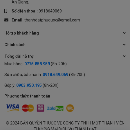
An Giang.
Số điện thoại:
0918649069
Email:
thanhdatphuquoc@gmail.com
Hỗ trợ khách hàng
Chính sách
Tổng đài hỗ trợ
Mua hàng:
0775.858.959
(8h-20h)
Sửa chữa, bảo hành:
0918.649.069
(8h-20h)
Góp ý:
0903.950.195
(8h-20h)
Phương thức thanh toán
© 2024 BẢN QUYỀN THUỘC VỀ CÔNG TY TNHH MỘT THÀNH VIÊN
THƯƠNG MẠI DỊCH VỤ THÀNH ĐẠT