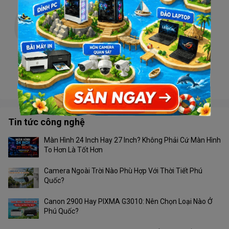
Camera TIANDY TC-H332N V4.1 Wifi
Liên hệ
Camera Tiandy TC-H363U 4G
Liên hệ
Tin tức công nghệ
Màn Hình 24 Inch Hay 27 Inch? Không Phải Cứ Màn Hình
To Hơn Là Tốt Hơn
Camera Ngoài Trời Nào Phù Hợp Với Thời Tiết Phú
Quốc?
Canon 2900 Hay PIXMA G3010: Nên Chọn Loại Nào Ở
Phú Quốc?