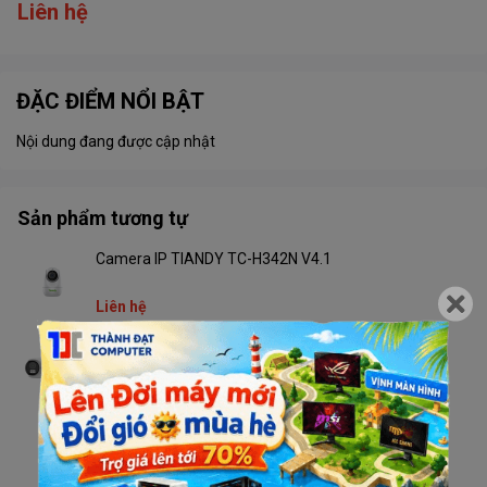
Liên hệ
ĐẶC ĐIỂM NỔI BẬT
Nội dung đang được cập nhật
Sản phẩm tương tự
Camera IP TIANDY TC-H342N V4.1
Liên hệ
Camera TIANDY TC-C32RN V4.2 Wifi
Liên hệ
Camera TIANDY TC-H333N V4.2 Wifi
Liên hệ