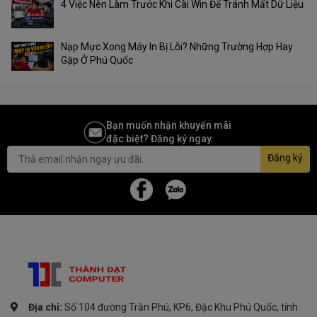
4 Việc Nên Làm Trước Khi Cài Win Để Tránh Mất Dữ Liệu
Nạp Mực Xong Máy In Bị Lỗi? Những Trường Hợp Hay
Gặp Ở Phú Quốc
Bạn muốn nhận khuyến mãi
đặc biệt? Đăng ký ngay.
Đăng ký
Địa chỉ:
Số 104 đường Trần Phú, KP6, Đặc Khu Phú Quốc, tỉnh