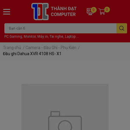
0
0
PC Gaming, Monitor, Máy in, Tai nghe, Laptop ...
Trang chủ
/
Camera - Đầu Ghi - Phụ Kiện
/
Đầu ghi Dahua XVR 4108 HS- X1