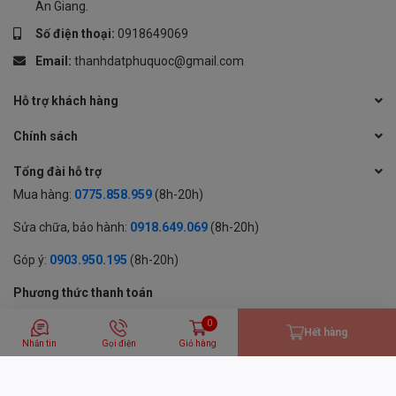
An Giang.
Số điện thoại:
0918649069
Email:
thanhdatphuquoc@gmail.com
Hỗ trợ khách hàng
Chính sách
Tổng đài hỗ trợ
Mua hàng:
0775.858.959
(8h-20h)
Sửa chữa, bảo hành:
0918.649.069
(8h-20h)
Góp ý:
0903.950.195
(8h-20h)
Phương thức thanh toán
0
Hết hàng
Nhắn tin
Gọi điện
Giỏ hàng
© 2024 BẢN QUYỀN THUỘC VỀ CÔNG TY TNHH MỘT THÀNH VIÊN
THƯƠNG MẠI DỊCH VỤ THÀNH ĐẠT