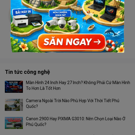
Camera TIANDY TC-H332N V4.1 Wifi
Liên hệ
Camera Tiandy TC-H363U 4G
Liên hệ
Tin tức công nghệ
Màn Hình 24 Inch Hay 27 Inch? Không Phải Cứ Màn Hình
To Hơn Là Tốt Hơn
Camera Ngoài Trời Nào Phù Hợp Với Thời Tiết Phú
Quốc?
Canon 2900 Hay PIXMA G3010: Nên Chọn Loại Nào Ở
Phú Quốc?