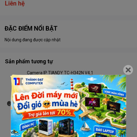
Liên hệ
ĐẶC ĐIỂM NỔI BẬT
Nội dung đang được cập nhật
Sản phẩm tương tự
Camera IP TIANDY TC-H342N V4.1
Liên hệ
Camera TIANDY TC-C32RN V4.2 Wifi
Liên hệ
Camera TIANDY TC-H333N V4.2 Wifi
Liên hệ