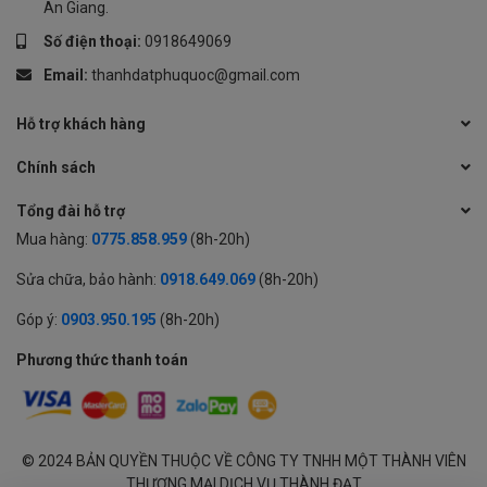
An Giang.
Số điện thoại:
0918649069
Email:
thanhdatphuquoc@gmail.com
Hỗ trợ khách hàng
Chính sách
Tổng đài hỗ trợ
Mua hàng:
0775.858.959
(8h-20h)
Sửa chữa, bảo hành:
0918.649.069
(8h-20h)
Góp ý:
0903.950.195
(8h-20h)
Phương thức thanh toán
© 2024 BẢN QUYỀN THUỘC VỀ CÔNG TY TNHH MỘT THÀNH VIÊN
THƯƠNG MẠI DỊCH VỤ THÀNH ĐẠT