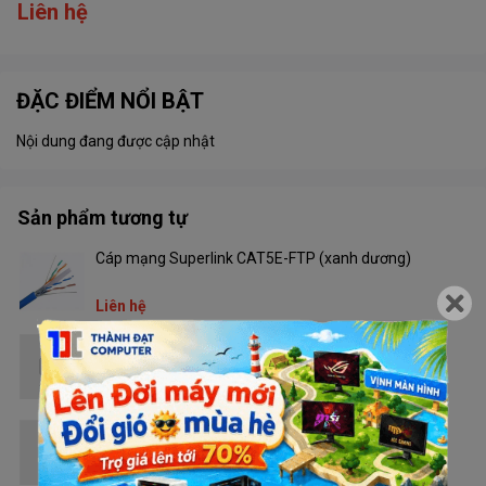
Liên hệ
ĐẶC ĐIỂM NỔI BẬT
Nội dung đang được cập nhật
Sản phẩm tương tự
Cáp mạng Superlink CAT5E-FTP (xanh dương)
Liên hệ
Cáp mạng Superlink CAT5E-UTP (Đỏ)
Liên hệ
Cáp mạng Superlink CAT5E-UTP (Trắng) ĐNC
Liên hệ