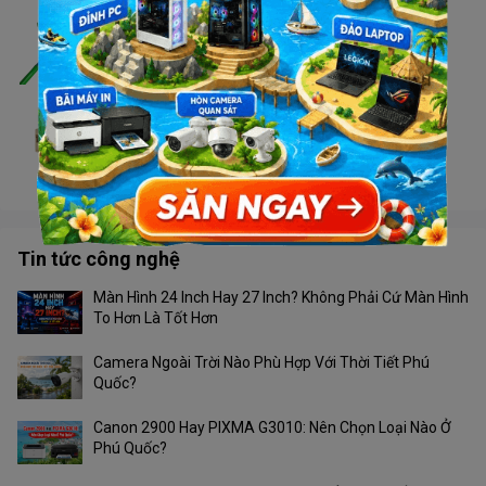
Cáp mạng Superlink CAT6E-UTP (xanh lá)
Liên hệ
Đầu nối RJ45 (1->1)
Liên hệ
Tin tức công nghệ
Màn Hình 24 Inch Hay 27 Inch? Không Phải Cứ Màn Hình
To Hơn Là Tốt Hơn
Camera Ngoài Trời Nào Phù Hợp Với Thời Tiết Phú
Quốc?
Canon 2900 Hay PIXMA G3010: Nên Chọn Loại Nào Ở
Phú Quốc?