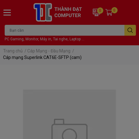
0
0
PC Gaming, Monitor, Máy in, Tai nghe, Laptop ...
Trang chủ
/
Cáp Mạng - Đầu Mạng
/
Cáp mạng Superlink CAT6E-SFTP (cam)