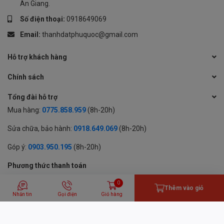
An Giang.
Số điện thoại:
0918649069
Email:
thanhdatphuquoc@gmail.com
Hỗ trợ khách hàng
Chính sách
Tổng đài hỗ trợ
Mua hàng:
0775.858.959
(8h-20h)
Sửa chữa, bảo hành:
0918.649.069
(8h-20h)
Góp ý:
0903.950.195
(8h-20h)
Phương thức thanh toán
0
Thêm vào giỏ
Nhắn tin
Gọi điện
Giỏ hàng
© 2024 BẢN QUYỀN THUỘC VỀ CÔNG TY TNHH MỘT THÀNH VIÊN
THƯƠNG MẠI DỊCH VỤ THÀNH ĐẠT