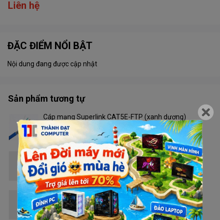
Liên hệ
ĐẶC ĐIỂM NỔI BẬT
Nội dung đang được cập nhật
Sản phẩm tương tự
Cáp mạng Superlink CAT5E-FTP (xanh dương)
Liên hệ
Cáp mạng Superlink CAT5E-UTP (Trắng) ĐNC
Liên hệ
Cáp mạng Superlink CAT6E-SFTP (cam)
Liên hệ