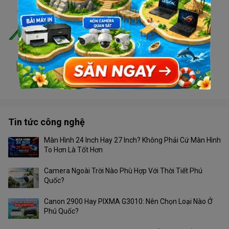
Cáp mạng Superlink CAT6E-UTP (xanh lá)
Liên hệ
Đầu nối RJ45 (1->1)
Liên hệ
Tin tức công nghệ
Màn Hình 24 Inch Hay 27 Inch? Không Phải Cứ Màn Hình
To Hơn Là Tốt Hơn
Camera Ngoài Trời Nào Phù Hợp Với Thời Tiết Phú
Quốc?
Canon 2900 Hay PIXMA G3010: Nên Chọn Loại Nào Ở
Phú Quốc?