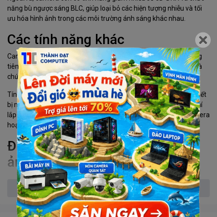
năng bù ngược sáng BLC, giúp loại bỏ các hiện tượng nhiễu và tối
ưu hóa hình ảnh trong các môi trường ánh sáng khác nhau.
Các tính năng khác
Camera TIANDY TC-C320N 2MP còn được trang bị các tính năng
tiên tiến như tích hợp micro, hỗ trợ PoE (Power over Ethernet) và
chức năng chống chịu môi trường khắc nghiệt.
Tính năng PoE cho phép camera được cấp nguồn trực tiếp từ thiết
bị mạng, giúp giảm thiểu việc sử dụng dây cáp và tiết kiệm chi phí
lắp đặt. Chức năng chống chịu môi trường khắc nghiệt giúp camera
hoạt động bền bỉ và ổn định trong mọi điều kiện thời tiết.
Độ phân giải và chất lượng hình
ảnh
Xem thêm
TIANDY TC-C320N 2MP cho phép quan sát với độ phân giải cao lên
đến 1920×1080@30fps, cho hình ảnh rõ nét và chi tiết. Với cảm