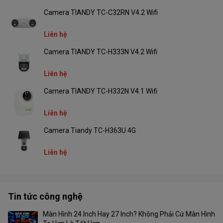
Camera TIANDY TC-C32RN V4.2 Wifi
Độ bền và độ tin cậy
Liên hệ
Camera TIANDY TC-H333N V4.2 Wifi
TIANDY TC-C320N 2MP được thiết kế với kiểu dáng Dome và chất
liệu chắc chắn, giúp camera có khả năng chống va đập và chịu
Liên hệ
được môi trường khắc nghiệt. Ngoài ra, camera còn đi kèm với
chứng chỉ chất lượng ISO9001 và ISO14001, cho thấy sự cam kết
Camera TIANDY TC-H332N V4.1 Wifi
của nhà sản xuất đến từ chất lượng và độ tin cậy của sản phẩm.
Liên hệ
Camera Tiandy TC-H363U 4G
Liên hệ
Tin tức công nghệ
Màn Hình 24 Inch Hay 27 Inch? Không Phải Cứ Màn Hình