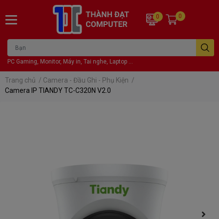
0
0
PC Gaming, Monitor, Máy in, Tai nghe, Laptop ...
Trang chủ
/
Camera - Đầu Ghi - Phụ Kiện
/
Camera IP TIANDY TC-C320N V2.0