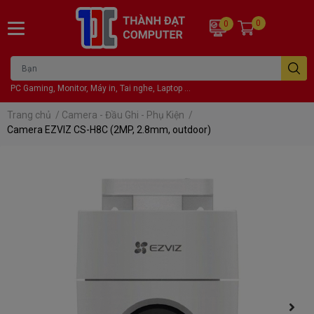
0
0
PC Gaming, Monitor, Máy in, Tai nghe, Laptop ...
Trang chủ
/
Camera - Đầu Ghi - Phụ Kiện
/
Camera EZVIZ CS-H8C (2MP, 2.8mm, outdoor)