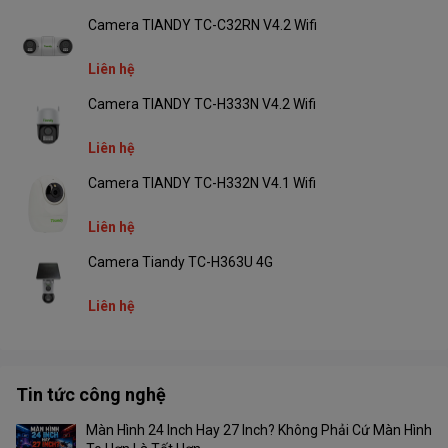
Camera TIANDY TC-C32RN V4.2 Wifi
Nguồn điện
12V DC
Liên hệ
Kích thước
100.05 × 129.19 × 149.75 mm
Camera TIANDY TC-H333N V4.2 Wifi
Trọng lượng
730g
Liên hệ
Camera TIANDY TC-H332N V4.1 Wifi
Liên hệ
Camera Tiandy TC-H363U 4G
Liên hệ
Tin tức công nghệ
Màn Hình 24 Inch Hay 27 Inch? Không Phải Cứ Màn Hình