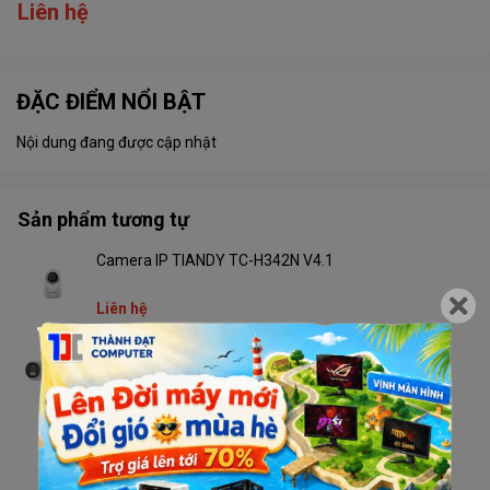
Liên hệ
ĐẶC ĐIỂM NỔI BẬT
Nội dung đang được cập nhật
Sản phẩm tương tự
Camera IP TIANDY TC-H342N V4.1
Liên hệ
Camera TIANDY TC-C32RN V4.2 Wifi
Liên hệ
Camera TIANDY TC-H333N V4.2 Wifi
Liên hệ