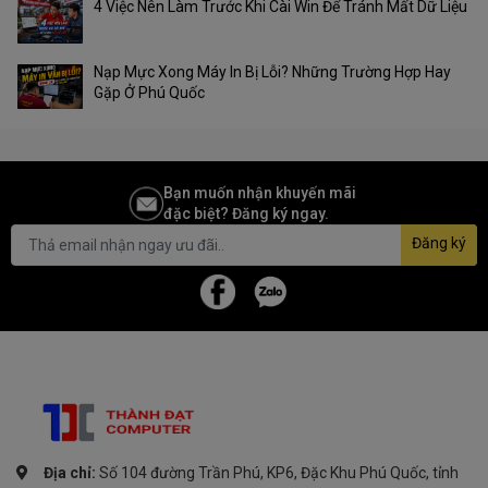
4 Việc Nên Làm Trước Khi Cài Win Để Tránh Mất Dữ Liệu
Nạp Mực Xong Máy In Bị Lỗi? Những Trường Hợp Hay
Gặp Ở Phú Quốc
Bạn muốn nhận khuyến mãi
đặc biệt? Đăng ký ngay.
Đăng ký
Địa chỉ:
Số 104 đường Trần Phú, KP6, Đặc Khu Phú Quốc, tỉnh