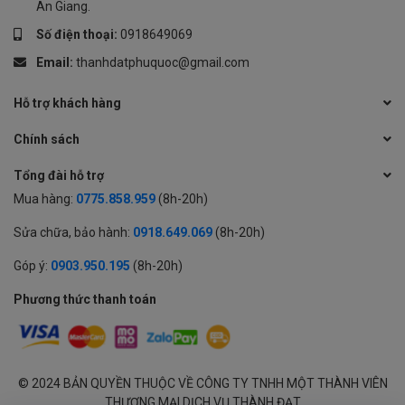
An Giang.
Số điện thoại:
0918649069
Email:
thanhdatphuquoc@gmail.com
Hỗ trợ khách hàng
Chính sách
Tổng đài hỗ trợ
Mua hàng:
0775.858.959
(8h-20h)
Sửa chữa, bảo hành:
0918.649.069
(8h-20h)
Góp ý:
0903.950.195
(8h-20h)
Phương thức thanh toán
© 2024 BẢN QUYỀN THUỘC VỀ CÔNG TY TNHH MỘT THÀNH VIÊN
THƯƠNG MẠI DỊCH VỤ THÀNH ĐẠT