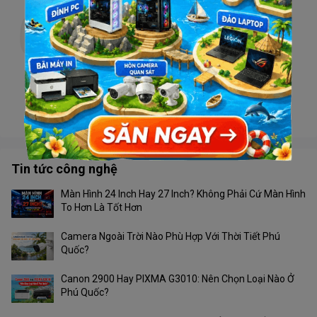
Camera TIANDY TC-H332N V4.1 Wifi
Liên hệ
Camera Tiandy TC-H363U 4G
Liên hệ
Tin tức công nghệ
Màn Hình 24 Inch Hay 27 Inch? Không Phải Cứ Màn Hình
To Hơn Là Tốt Hơn
Camera Ngoài Trời Nào Phù Hợp Với Thời Tiết Phú
Quốc?
Canon 2900 Hay PIXMA G3010: Nên Chọn Loại Nào Ở
Phú Quốc?